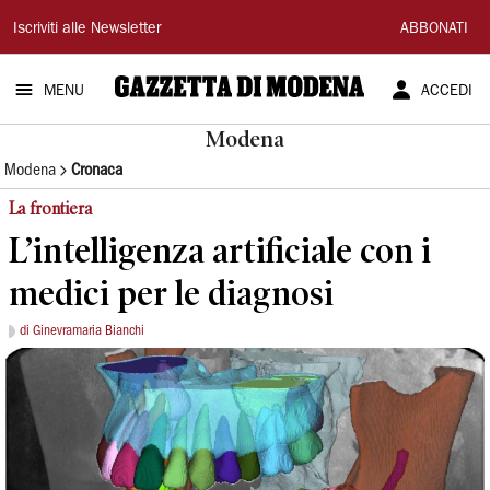
Gazzetta
Iscriviti alle Newsletter
ABBONATI
di
MENU
ACCEDI
Modena
Modena
Modena
Cronaca
La frontiera
L’intelligenza artificiale con i
medici per le diagnosi
di Ginevramaria Bianchi