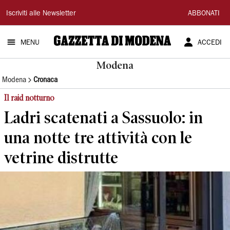
Gazzetta
Iscriviti alle Newsletter
ABBONATI
di
MENU
ACCEDI
Modena
Modena
Modena
Cronaca
Il raid notturno
Ladri scatenati a Sassuolo: in
una notte tre attività con le
vetrine distrutte