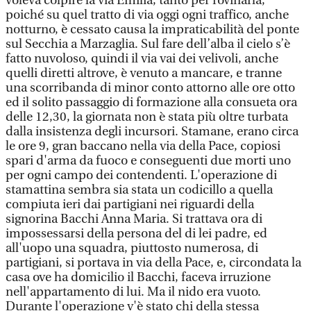
voleva colpire la via Emilia, tanto per rovinarla,
poiché su quel tratto di via oggi ogni traffico, anche
notturno, è cessato causa la impraticabilità del ponte
sul Secchia a Marzaglia. Sul fare dell’alba il cielo s’è
fatto nuvoloso, quindi il via vai dei velivoli, anche
quelli diretti altrove, è venuto a mancare, e tranne
una scorribanda di minor conto attorno alle ore otto
ed il solito passaggio di formazione alla consueta ora
delle 12,30, la giornata non è stata più oltre turbata
dalla insistenza degli incursori. Stamane, erano circa
le ore 9, gran baccano nella via della Pace, copiosi
spari d'arma da fuoco e conseguenti due morti uno
per ogni campo dei contendenti. L'operazione di
stamattina sembra sia stata un codicillo a quella
compiuta ieri dai partigiani nei riguardi della
signorina Bacchi Anna Maria. Si trattava ora di
impossessarsi della persona del di lei padre, ed
all'uopo una squadra, piuttosto numerosa, di
partigiani, si portava in via della Pace, e, circondata la
casa ove ha domicilio il Bacchi, faceva irruzione
nell'appartamento di lui. Ma il nido era vuoto.
Durante l'operazione v'è stato chi della stessa