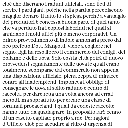
cioè che disertano i raduni ufficiali, sono lieti di
servire i partigiani, poiché nella partita percepiscono
maggior denaro. Il fatto lo si spiega perché a vantaggio
dei produttori è concessa buona parte di quel tanto
che va perduto fra i copiosi laberinti nei quali si
annidano i molti uffici più o meno corporativi. Un
primo provvedimento di indole annonaria preso dal
neo prefetto Dott. Mangotti, viene a cogliere nel
segno. Egli ha reso libero il commercio dei conigli, del
pollame e delle uova. Solo così la città potrà di nuovo
provvedersi segnatamente delle uova le quali erano
totalmente scomparse dal commercio non appena
una disposizione ufficiale, piena zeppa di minacce
contro gli inadempienti, imponeva l'obbligo di
consegnare le uova al solito raduno e centro di
raccolta, per dare retta una volta ancora ad errati
metodi, ma soprattutto per creare una classe di
fortunati procaccianti, i quali da codeste raccolte
hanno tutto da guadagnare. In proposito farò cenno
di un casetto capitato proprio a me. Per ragioni
d'Ufficio, cioè per accudire al ritiro d'urgenza di