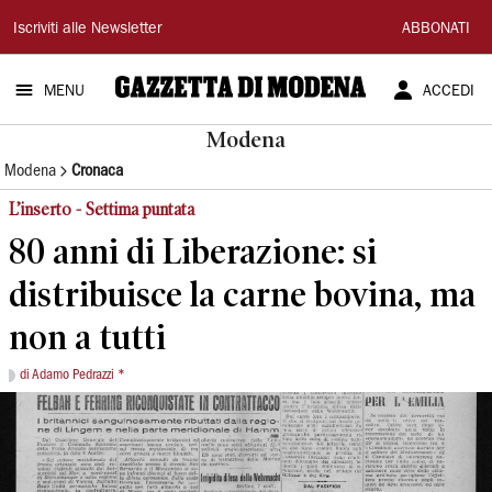
Gazzetta
Iscriviti alle Newsletter
ABBONATI
di
MENU
ACCEDI
Modena
Modena
Modena
Cronaca
L’inserto - Settima puntata
80 anni di Liberazione: si
distribuisce la carne bovina, ma
non a tutti
di Adamo Pedrazzi *