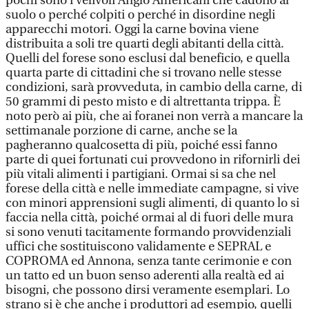
pochi sono i velivoli Anglo Americani che cadono al
suolo o perché colpiti o perché in disordine negli
apparecchi motori. Oggi la carne bovina viene
distribuita a soli tre quarti degli abitanti della città.
Quelli del forese sono esclusi dal beneficio, e quella
quarta parte di cittadini che si trovano nelle stesse
condizioni, sarà provveduta, in cambio della carne, di
50 grammi di pesto misto e di altrettanta trippa. È
noto però ai più, che ai foranei non verrà a mancare la
settimanale porzione di carne, anche se la
pagheranno qualcosetta di più, poiché essi fanno
parte di quei fortunati cui provvedono in rifornirli dei
più vitali alimenti i partigiani. Ormai si sa che nel
forese della città e nelle immediate campagne, si vive
con minori apprensioni sugli alimenti, di quanto lo si
faccia nella città, poiché ormai al di fuori delle mura
si sono venuti tacitamente formando provvidenziali
uffici che sostituiscono validamente e SEPRAL e
COPROMA ed Annona, senza tante cerimonie e con
un tatto ed un buon senso aderenti alla realtà ed ai
bisogni, che possono dirsi veramente esemplari. Lo
strano si è che anche i produttori ad esempio, quelli