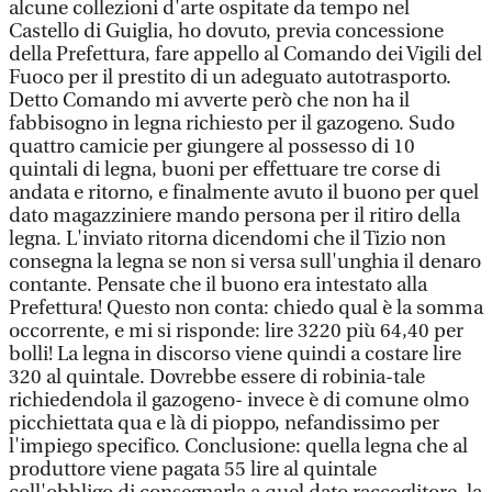
alcune collezioni d'arte ospitate da tempo nel
Castello di Guiglia, ho dovuto, previa concessione
della Prefettura, fare appello al Comando dei Vigili del
Fuoco per il prestito di un adeguato autotrasporto.
Detto Comando mi avverte però che non ha il
fabbisogno in legna richiesto per il gazogeno. Sudo
quattro camicie per giungere al possesso di 10
quintali di legna, buoni per effettuare tre corse di
andata e ritorno, e finalmente avuto il buono per quel
dato magazziniere mando persona per il ritiro della
legna. L'inviato ritorna dicendomi che il Tizio non
consegna la legna se non si versa sull'unghia il denaro
contante. Pensate che il buono era intestato alla
Prefettura! Questo non conta: chiedo qual è la somma
occorrente, e mi si risponde: lire 3220 più 64,40 per
bolli! La legna in discorso viene quindi a costare lire
320 al quintale. Dovrebbe essere di robinia-tale
richiedendola il gazogeno- invece è di comune olmo
picchiettata qua e là di pioppo, nefandissimo per
l'impiego specifico. Conclusione: quella legna che al
produttore viene pagata 55 lire al quintale