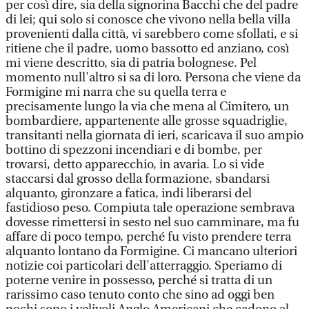
per così dire, sia della signorina Bacchi che del padre
di lei; qui solo si conosce che vivono nella bella villa
provenienti dalla città, vi sarebbero come sfollati, e si
ritiene che il padre, uomo bassotto ed anziano, così
mi viene descritto, sia di patria bolognese. Pel
momento null'altro si sa di loro. Persona che viene da
Formigine mi narra che su quella terra e
precisamente lungo la via che mena al Cimitero, un
bombardiere, appartenente alle grosse squadriglie,
transitanti nella giornata di ieri, scaricava il suo ampio
bottino di spezzoni incendiari e di bombe, per
trovarsi, detto apparecchio, in avaria. Lo si vide
staccarsi dal grosso della formazione, sbandarsi
alquanto, gironzare a fatica, indi liberarsi del
fastidioso peso. Compiuta tale operazione sembrava
dovesse rimettersi in sesto nel suo camminare, ma fu
affare di poco tempo, perché fu visto prendere terra
alquanto lontano da Formigine. Ci mancano ulteriori
notizie coi particolari dell'atterraggio. Speriamo di
poterne venire in possesso, perché si tratta di un
rarissimo caso tenuto conto che sino ad oggi ben