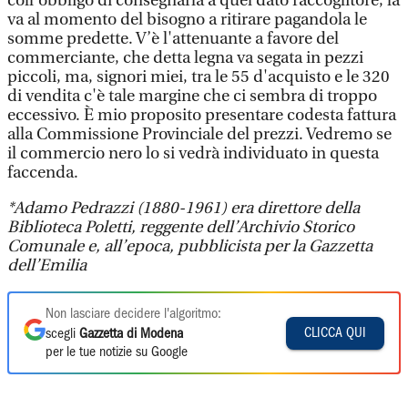
coll'obbligo di consegnarla a quel dato raccoglitore, la
va al momento del bisogno a ritirare pagandola le
somme predette. V’è l'attenuante a favore del
commerciante, che detta legna va segata in pezzi
piccoli, ma, signori miei, tra le 55 d'acquisto e le 320
di vendita c'è tale margine che ci sembra di troppo
eccessivo. È mio proposito presentare codesta fattura
alla Commissione Provinciale del prezzi. Vedremo se
il commercio nero lo si vedrà individuato in questa
faccenda.
*Adamo Pedrazzi (1880-1961) era direttore della
Biblioteca Poletti, reggente dell’Archivio Storico
Comunale e, all’epoca, pubblicista per la Gazzetta
dell’Emilia
Non lasciare decidere l'algoritmo:
CLICCA QUI
scegli
Gazzetta di Modena
per le tue notizie su Google