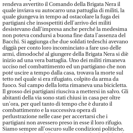
rendeva avvertito il Comando della Brigata Nera il
quale inviava su autocarro una pattuglia di militi, la
quale giungeva in tempo ad ostacolare la fuga dei
partigiani che insospettiti dell'arrivo dei militi
desistevano dall'impresa anche perché la medesima
non poteva condursi a buona fine data l'assenza del
Bacchi. Si aggiunga che due soldati tedeschi avevano
diggià per conto loro incominciato a fare uso delle
armi, dimodoché al giungere della Brigata Nera si diè
inizio ad una vera battaglia. Uno dei militi rimaneva
ucciso nel combattimento ed un partigiano che non
poté uscire a tempo dalla casa, trovava la morte sul
tetto nel quale si era rifugiato, colpito da arma da
fuoco. Sul campo della lotta rimaneva una bicicletta.
Il grosso dei partigiani riusciva a mettersi in salvo. Gli
abitanti della via sono stati chiusi in casa per oltre
un'ora, per quel tanto di tempo che è durato il
combattimento e la successiva opera di
perlustrazione nelle case per accertarsi che i
partigiani non avessero preso in esse il loro rifugio.
Siamo sempre all'oscuro sulle condizioni politiche,