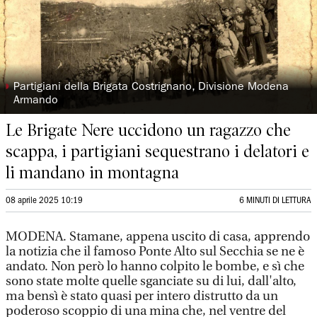
◗
Partigiani della Brigata Costrignano, Divisione Modena
Armando
Le Brigate Nere uccidono un ragazzo che
scappa, i partigiani sequestrano i delatori e
li mandano in montagna
08 aprile 2025 10:19
6 MINUTI DI LETTURA
MODENA. Stamane, appena uscito di casa, apprendo
la notizia che il famoso Ponte Alto sul Secchia se ne è
andato. Non però lo hanno colpito le bombe, e sì che
sono state molte quelle sganciate su di lui, dall'alto,
ma bensì è stato quasi per intero distrutto da un
poderoso scoppio di una mina che, nel ventre del