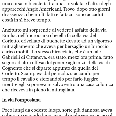
una corsa in bicicletta tra una sorvolata e l'altra degli
apparecchi Anglo Americani. Trovo, dopo otto giorni
di assenza, che molti fatti e fattacci sono accaduti
costà in sì breve tempo.
Anzitutto mi sorprende di vedere l'asfalto della via
Emilia, nell'incrociarsi che ella fa colla via del
Corletto, crivellato di buchette dovute ad un vigoroso
mitragliamento che aveva per bersaglio un biroccio
carico mobili. Lo stesso birocciaio, che è un tale
Gabrielli di Cittanova, era stato, mezz'ora prima, fatto
segno ad altra offesa del genere agli inizii della via di
Cognento che si diparte appunto da quella del
Corletto. Scampava dal pericolo, staccando per
tempo il cavallo e sferzandolo per farlo fuggire
mentre egli si poneva in salvo entro una casa colonica
che riceveva in pieno la mitragliata.
In via Pomposiana
Poco lungi da codesto luogo, sorte più dannosa aveva
subito un secondo birocciaio al quale veniva ucciso il