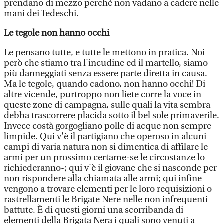
prendano di mezzo perché non vadano a cadere nelle
mani dei Tedeschi.
Le tegole non hanno occhi
Le pensano tutte, e tutte le mettono in pratica. Noi
però che stiamo tra l'incudine ed il martello, siamo
più danneggiati senza essere parte diretta in causa.
Ma le tegole, quando cadono, non hanno occhi! Di
altre vicende, purtroppo non liete corre la voce in
queste zone di campagna, sulle quali la vita sembra
debba trascorrere placida sotto il bel sole primaverile.
Invece costà gorgogliano polle di acque non sempre
limpide. Qui v'è il partigiano che operoso in alcuni
campi di varia natura non si dimentica di affilare le
armi per un prossimo certame-se le circostanze lo
richiederanno-; qui v'è il giovane che si nasconde per
non rispondere alla chiamata alle armi; qui infine
vengono a trovare elementi per le loro requisizioni o
rastrellamenti le Brigate Nere nelle non infrequenti
battute. È di questi giorni una scorribanda di
elementi della Brigata Nera i quali sono venuti a