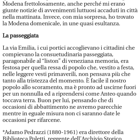
Modena frettolosamente, anche perché mi erano
giunte notizie di avvenimenti luttuosi accaduti in città
nella mattinata. Invece, con mia sorpresa, ho trovato
la Modena domenicale, in une quasi esultanza.
La passeggiata
La via Emilia, i cui portici accoglievano i cittadini che
compievano la consuetudinaria passeggiata,
paragonabile al “liston” di veneziana memoria, era
festosa per quella ressa di popolo che, vestito a festa,
nelle leggere vesti primaverili, non pensava più che
tanto alla tristezza del momento. È facile il nostro
popolo allo scoramento, ma è pronto ad uscirne fuori
per un nonnulla ed a riprendersi come Anteo quando
toccava terra. Buon per lui, pensando che di
occasioni di abbattimento ne avremo parecchie
mentre in eguale misura non ci saranno date le
occasioni per rifarcene.
*Adamo Pedrazzi (1880-1961) era direttore della
Biblioteca Poletti, reggente dell’Archivio Storico