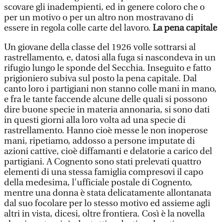
scovare gli inadempienti, ed in genere coloro che o
per un motivo o per un altro non mostravano di
essere in regola colle carte del lavoro.
La pena capitale
Un giovane della classe del 1926 volle sottrarsi al
rastrellamento, e, datosi alla fuga si nascondeva in un
rifugio lungo le sponde del Secchia. Inseguito e fatto
prigioniero subiva sul posto la pena capitale. Dal
canto loro i partigiani non stanno colle mani in mano,
e fra le tante faccende alcune delle quali si possono
dire buone specie in materia annonaria, si sono dati
in questi giorni alla loro volta ad una specie di
rastrellamento. Hanno cioè messe le non inoperose
mani, ripetiamo, addosso a persone imputate di
azioni cattive, cioè diffamanti e delatorie a carico del
partigiani. A Cognento sono stati prelevati quattro
elementi di una stessa famiglia compresovi il capo
della medesima, l'ufficiale postale di Cognento,
mentre una donna è stata delicatamente allontanata
dal suo focolare per lo stesso motivo ed assieme agli
altri in vista, dicesi, oltre frontiera. Così è la novella