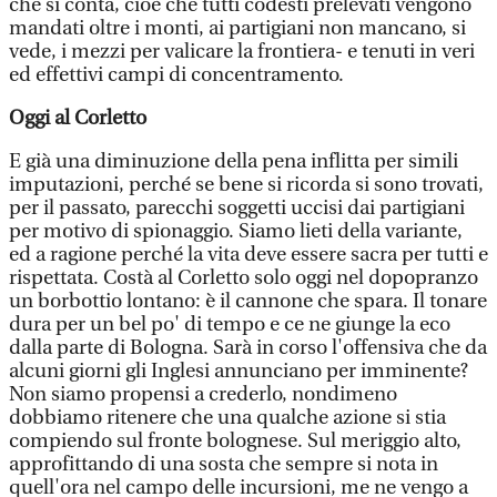
che si conta, cioè che tutti codesti prelevati vengono
mandati oltre i monti, ai partigiani non mancano, si
vede, i mezzi per valicare la frontiera- e tenuti in veri
ed effettivi campi di concentramento.
Oggi al Corletto
E già una diminuzione della pena inflitta per simili
imputazioni, perché se bene si ricorda si sono trovati,
per il passato, parecchi soggetti uccisi dai partigiani
per motivo di spionaggio. Siamo lieti della variante,
ed a ragione perché la vita deve essere sacra per tutti e
rispettata. Costà al Corletto solo oggi nel dopopranzo
un borbottio lontano: è il cannone che spara. Il tonare
dura per un bel po' di tempo e ce ne giunge la eco
dalla parte di Bologna. Sarà in corso l'offensiva che da
alcuni giorni gli Inglesi annunciano per imminente?
Non siamo propensi a crederlo, nondimeno
dobbiamo ritenere che una qualche azione si stia
compiendo sul fronte bolognese. Sul meriggio alto,
approfittando di una sosta che sempre si nota in
quell'ora nel campo delle incursioni, me ne vengo a