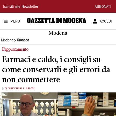
Gazzetta
Iscriviti alle Newsletter
ABBONATI
di
MENU
ACCEDI
Modena
Modena
Modena
Cronaca
L’appuntamento
Farmaci e caldo, i consigli su
come conservarli e gli errori da
non commettere
di Ginevramaria Bianchi