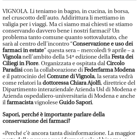
VIGNOLA. Li teniamo in bagno, in cucina, in borsa,
nel cruscotto dell’auto. Addirittura li mettiamo in
valigia per i viaggi. Ma ci siamo mai chiesti se stiamo
conservando davvero bene i nostri farmaci? Un
problema tanto comune quanto sottovalutato, che
sarà al centro dell’incontro “
Conservazione e uso dei
farmaci in estate
” questa sera – mercoledì 9 aprile – a
Vignola
nell’ambito della 54ª edizione della
Festa dei
Ciliegi in Fiore
. Organizzata e ospitata dal
Circolo
Paradisi
con la collaborazione di
Federfarma Modena
e il patrocinio del
Comune di Vignola
, la serata vedrà
come relatori la
dottoressa Chiara Ajolfi
, direttrice del
Dipartimento interaziendale Azienda Usl di Modena e
Azienda ospedaliero-universitaria di Modena e anche
il
farmacista
vignolese
Guido Sapori
.
Sapori, perché è importante parlare della
conservazione dei farmaci?
«Perché c’è ancora tanta disinformazione. La maggior