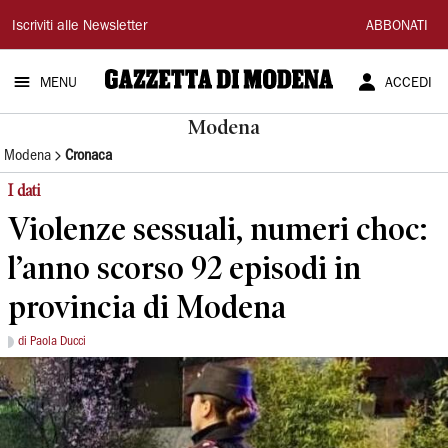
Gazzetta
Iscriviti alle Newsletter
ABBONATI
di
MENU
ACCEDI
Modena
Modena
Modena
Cronaca
I dati
Violenze sessuali, numeri choc:
l’anno scorso 92 episodi in
provincia di Modena
di Paola Ducci