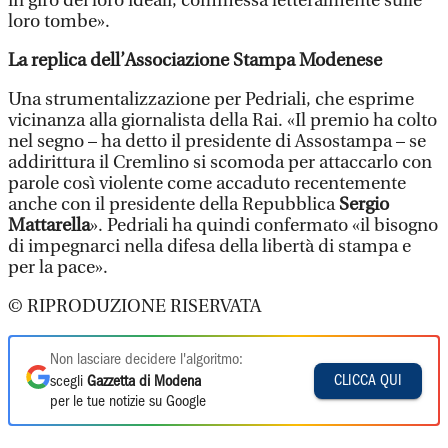
in giro dei loro ideali, commessa letteralmente sulle
loro tombe».
La replica dell’Associazione Stampa Modenese
Una strumentalizzazione per Pedriali, che esprime
vicinanza alla giornalista della Rai. «Il premio ha colto
nel segno – ha detto il presidente di Assostampa – se
addirittura il Cremlino si scomoda per attaccarlo con
parole così violente come accaduto recentemente
anche con il presidente della Repubblica
Sergio
Mattarella
». Pedriali ha quindi confermato «il bisogno
di impegnarci nella difesa della libertà di stampa e
per la pace».
© RIPRODUZIONE RISERVATA
Non lasciare decidere l'algoritmo:
CLICCA QUI
scegli
Gazzetta di Modena
per le tue notizie su Google