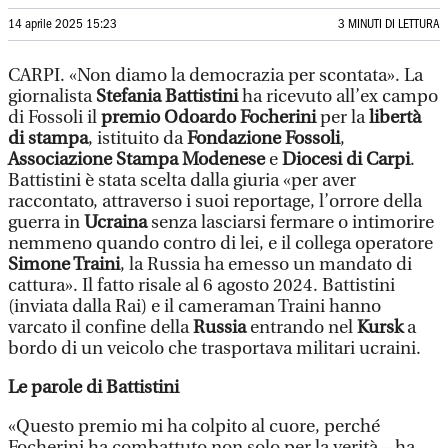
14 aprile 2025 15:23
3 MINUTI DI LETTURA
CARPI. «Non diamo la democrazia per scontata». La
giornalista
Stefania Battistini
ha ricevuto all’ex campo
di Fossoli il
premio Odoardo Focherini
per la
libertà
di stampa
, istituito da
Fondazione Fossoli
,
Associazione Stampa Modenese
e
Diocesi di Carpi
.
Battistini è stata scelta dalla giuria «per aver
raccontato, attraverso i suoi reportage, l’orrore della
guerra in
Ucraina
senza lasciarsi fermare o intimorire
nemmeno quando contro di lei, e il collega operatore
Simone Traini
, la Russia ha emesso un mandato di
cattura». Il fatto risale al 6 agosto 2024. Battistini
(inviata dalla Rai) e il cameraman Traini hanno
varcato il confine della
Russia
entrando nel
Kursk
a
bordo di un veicolo che trasportava militari ucraini.
Le parole di Battistini
«Questo premio mi ha colpito al cuore, perché
Focherini ha combattuto non solo per la verità – ha