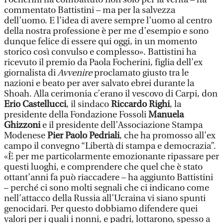
commentato Battistini – ma per la salvezza
dell’uomo. E l’idea di avere sempre l’uomo al centro
della nostra professione è per me d’esempio e sono
dunque felice di essere qui oggi, in un momento
storico così convulso e complesso». Battistini ha
ricevuto il premio da Paola Focherini, figlia dell’ex
giornalista di
Avvenire
proclamato giusto tra le
nazioni e beato per aver salvato ebrei durante la
Shoah. Alla cerimonia c’erano il vescovo di Carpi, don
Erio Castellucci
, il sindaco
Riccardo Righi
, la
presidente della Fondazione Fossoli
Manuela
Ghizzoni
e il presidente dell’Associazione Stampa
Modenese
Pier Paolo Pedriali
, che ha promosso all’ex
campo il convegno “Libertà di stampa e democrazia”.
«È per me particolarmente emozionante ripassare per
questi luoghi, e comprendere che quel che è stato
ottant’anni fa può riaccadere – ha aggiunto Battistini
– perché ci sono molti segnali che ci indicano come
nell’attacco della Russia all’Ucraina vi siano spunti
genocidari. Per questo dobbiamo difendere quei
valori per i quali i nonni, e padri, lottarono, spesso a