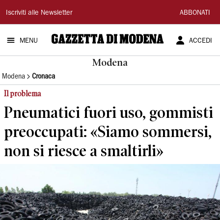
Gazzetta
Iscriviti alle Newsletter
ABBONATI
di
MENU
ACCEDI
Modena
Modena
Modena
Cronaca
Il problema
Pneumatici fuori uso, gommisti
preoccupati: «Siamo sommersi,
non si riesce a smaltirli»