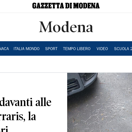
Modena
NACA
ITALIA MONDO
SPORT
TEMPO LIBERO
VIDEO
SCUOLA 
davanti alle
aris, la
ri