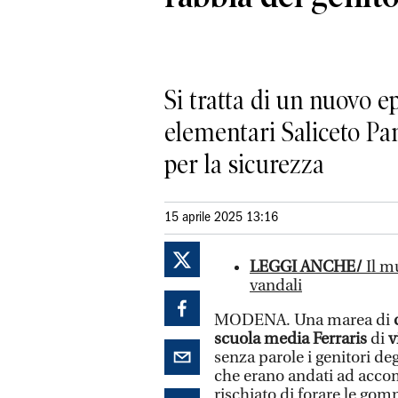
Si tratta di un nuovo e
elementari Saliceto Pa
per la sicurezza
15 aprile 2025 13:16
LEGGI ANCHE/
Il m
vandali
MODENA. Una marea di
scuola media Ferraris
di
v
senza parole i genitori deg
che erano andati ad accom
rischiato di forare le gom