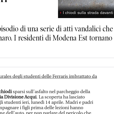
◗
I chiodi sulla strada davanti 
pisodio di una serie di atti vandalici ch
naro. I residenti di Modena Est tornano
urales degli studenti delle Ferraris imbrattato da
chiodi
sparsi sull’asfalto nel parcheggio della
ia Divisione Acqui
. La scoperta ha lasciato
li studenti ieri, lunedì 14 aprile. Madri e padri
pagnare i figli prima delle lezioni hanno
me dell’auto, per non parlare del pericolo che