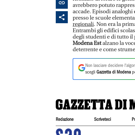
avrebbero potuto rapprese
accade. Episodi analoghi e
presso le scuole elementa
regionali
. Non era la prima
Entrambi gli edifici scolas
degli studenti e di tutto i
Modena Est
alzano la voc
deterrente e come strumen
Non lasciare decidere l'algor
scegli
Gazzetta di Modena
pe
Redazione
Scriveteci
P