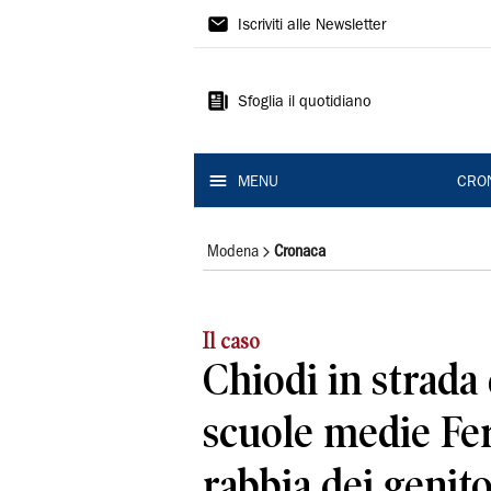
Gazzetta
Iscriviti alle Newsletter
di
Modena
Sfoglia il quotidiano
MENU
CRO
Modena
Cronaca
Il caso
Chiodi in strada 
scuole medie Ferr
rabbia dei genito