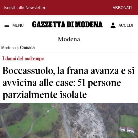
Gazzetta
Iscriviti alle Newsletter
ABBONATI
di
MENU
ACCEDI
Modena
Modena
Modena
Cronaca
I danni del maltempo
Boccassuolo, la frana avanza e si
avvicina alle case: 51 persone
parzialmente isolate