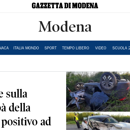
Modena
NACA
ITALIA MONDO
SPORT
TEMPO LIBERO
VIDEO
SCUOLA 
e sulla
à della
positivo ad