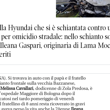
ella Hyundai che si è schiantata contro 
per omicidio stradale: nello schianto so
Ileana Gaspari, originaria di Lama Moc
riti
i trovava in auto con il papà e il fratello
anto frontale sulla vecchia Bazzanese,
.
Melissa Cavallari
, dodicenne di Zola Predosa, è
l’ospedale Maggiore di Bologna dopo il
catosi nel tardo pomeriggio di venerdì
 fratellino di 8 anni resta ricoverato in gravi
e aveva perso la vita anche la 70enne
Ileana