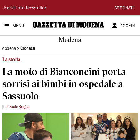
Gazzetta
Iscriviti alle Newsletter
ABBONATI
di
MENU
ACCEDI
Modena
Modena
Modena
Cronaca
La storia
La moto di Bianconcini porta
sorrisi ai bimbi in ospedale a
Sassuolo
di Paolo Braglia