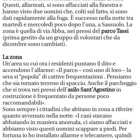
Questi, allarmati, si sono affacciati alla finestra e
hanno visto due uomini che, colti sul fatto, si sono
dati rapidamente alla fuga. È successo nella notte tra
martedì e mercoledì poco dopo l’una, a Sassuolo. La
zona è quella di via Abba, nei pressi del
parco Tassi
(prima gestito da un gruppo di volontari che da
dicembre sono cambiati).
La zona
Un’area su cui ora i residenti puntano il dito e
accendono l’allarme: «Il parco – così uno di loro – la
sera si “popola” di cattive frequentazioni . Pensiamo
che sia tornato terreno di spaccio. Anche il parcheggio
che si trova nei pressi dell’
asilo Sant’Agostino
in
costruzione è frequentato da persone poco
raccomandabili».
Sono sempre i cittadini che abitano in zona a riferire
quanto avvenuto nella notte: «I cani stavano
abbaiando in maniera anomala, ci siamo affacciati e
abbiamo visto questi uomini scappare a piedi. Per
fortuna io ho installato allarme e telecamere, quindi