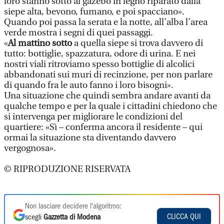
loro stanno sotto al gazebo in legno riparato dalla
siepe alta, bevono, fumano, e poi spacciano».
Quando poi passa la serata e la notte, all’alba l’area
verde mostra i segni di quei passaggi.
«
Al mattino sotto
a quella siepe si trova davvero di
tutto: bottiglie, spazzatura, odore di urina. E nei
nostri viali ritroviamo spesso bottiglie di alcolici
abbandonati sui muri di recinzione, per non parlare
di quando fra le auto fanno i loro bisogni».
Una situazione che quindi sembra andare avanti da
qualche tempo e per la quale i cittadini chiedono che
si intervenga per migliorare le condizioni del
quartiere: «Sì – conferma ancora il residente – qui
ormai la situazione sta diventando davvero
vergognosa».
© RIPRODUZIONE RISERVATA
Non lasciare decidere l'algoritmo:
CLICCA QUI
scegli
Gazzetta di Modena