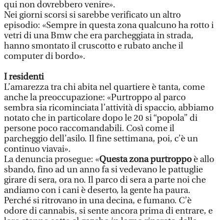
qui non dovrebbero venire».
Nei giorni scorsi si sarebbe verificato un altro
episodio: «Sempre in questa zona qualcuno ha rotto i
vetri di una Bmw che era parcheggiata in strada,
hanno smontato il cruscotto e rubato anche il
computer di bordo».
I residenti
L’amarezza tra chi abita nel quartiere è tanta, come
anche la preoccupazione: «Purtroppo al parco
sembra sia ricominciata l’attività di spaccio, abbiamo
notato che in particolare dopo le 20 si “popola” di
persone poco raccomandabili. Così come il
parcheggio dell’asilo. Il fine settimana, poi, c’è un
continuo viavai».
La denuncia prosegue: «
Questa zona purtroppo
è allo
sbando, fino ad un anno fa si vedevano le pattuglie
girare di sera, ora no. Il parco di sera a parte noi che
andiamo con i cani è deserto, la gente ha paura.
Perché si ritrovano in una decina, e fumano. C’è
odore di cannabis, si sente ancora prima di entrare, e