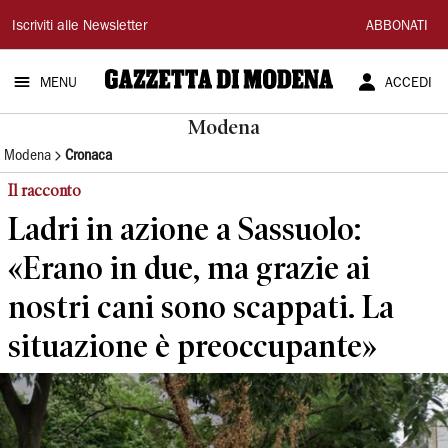
Gazzetta
Iscriviti alle Newsletter
ABBONATI
di
MENU
ACCEDI
Modena
Modena
Modena
Cronaca
Il racconto
Ladri in azione a Sassuolo:
«Erano in due, ma grazie ai
nostri cani sono scappati. La
situazione è preoccupante»