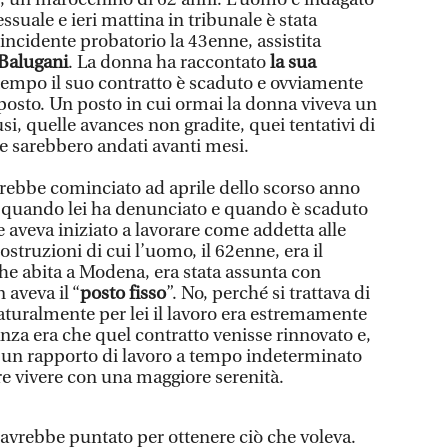
ssuale e ieri mattina in tribunale è stata
’incidente probatorio la 43enne, assistita
Balugani
. La donna ha raccontato
la sua
ttempo il suo contratto è scaduto e ovviamente
 posto. Un posto in cui ormai la donna viveva un
i, quelle avances non gradite, quei tentativi di
e sarebbero andati avanti mesi.
rebbe cominciato ad aprile dello scorso anno
, quando lei ha denunciato e quando è scaduto
e aveva iniziato a lavorare come addetta alle
costruzioni di cui l’uomo, il 62enne, era il
he abita a Modena, era stata assunta con
 aveva il “
posto fisso
”. No, perché si trattava di
aturalmente per lei il lavoro era estremamente
nza era che quel contratto venisse rinnovato e,
 un rapporto di lavoro a tempo indeterminato
re vivere con una maggiore serenità.
 avrebbe puntato per ottenere ciò che voleva.