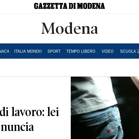
Modena
NACA
ITALIA MONDO
SPORT
TEMPO LIBERO
VIDEO
SCUOLA 
i lavoro: lei
denuncia