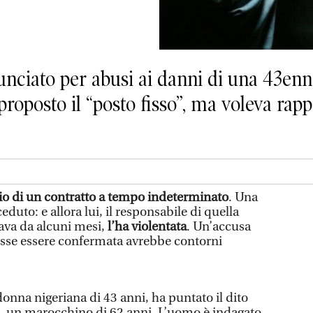
nciato per abusi ai danni di una 43enne
roposto il “posto fisso”, ma voleva rappo
io di un contratto a tempo indeterminato
. Una
eduto: e allora lui, il responsabile di quella
rava da alcuni mesi,
l’ha violentata
. Un’accusa
esse essere confermata avrebbe contorni
onna nigeriana di 43 anni, ha puntato il dito
e, un marocchino di 62 anni. L’uomo è indagato