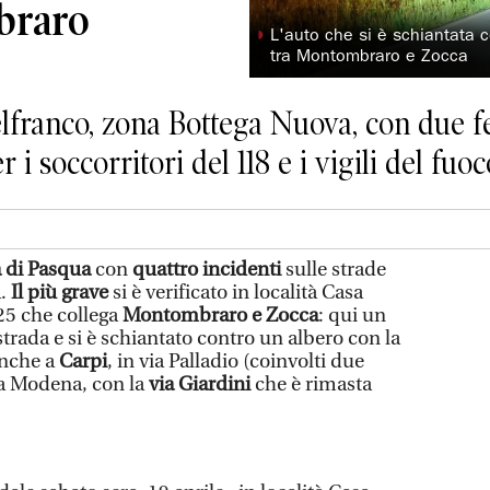
braro
◗
L'auto che si è schiantata c
tra Montombraro e Zocca
franco, zona Bottega Nuova, con due feri
 i soccorritori del 118 e i vigili del fu
a di Pasqua
con
quattro incidenti
sulle strade
a.
Il più grave
si è verificato in località Casa
 25 che collega
Montombraro e Zocca
: qui un
strada e si è schiantato contro un albero con la
anche a
Carpi
, in via Palladio (coinvolti due
a Modena, con la
via Giardini
che è rimasta