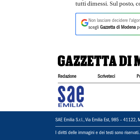
tutti dimessi. Sul posto, c
Non lasciare decidere l'algor
scegli
Gazzetta di Modena
pe
Redazione
Scriveteci
P
SAE Emilia S.r.l., Via Emilia Est, 985 – 411
I diritti delle immagini e dei testi sono riserva