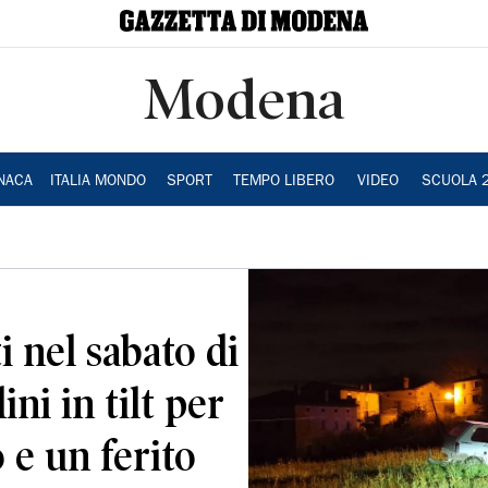
Modena
NACA
ITALIA MONDO
SPORT
TEMPO LIBERO
VIDEO
SCUOLA 
i nel sabato di
ini in tilt per
 e un ferito