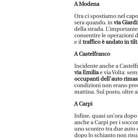
A Modena
Ora ci spostiamo nel capo
sera quando, in
via Giard
della strada. L’importante 
consentire le operazioni d
e il
traffico è andato in tilt
A Castelfranco
Incidente anche a Castelfr
via Emilia
e via Volta: sem
occupanti dell’auto rimasti
condizioni non erano preo
mattina. Sul posto, oltre a
A Carpi
Infine, quasi un’ora dopo 
anche a Carpi per i soccorri
uno scontro tra due auto c
dopo lo schianto non risu