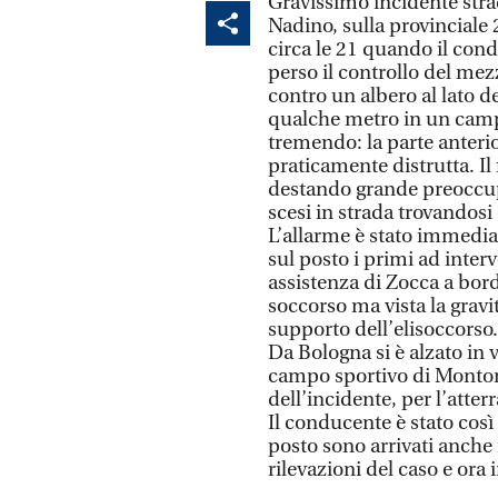
Gravissimo incidente strad
Nadino, sulla provincial
circa le 21 quando il con
perso il controllo del mezz
contro un albero al lato d
qualche metro in un campo
tremendo: la parte anterio
praticamente distrutta. Il 
destando grande preoccupa
scesi in strada trovandos
L’allarme è stato immedia
sul posto i primi ad interv
assistenza di Zocca a bor
soccorso ma vista la gravit
supporto dell’elisoccorso.
Da Bologna si è alzato in v
campo sportivo di Montom
dell’incidente, per l’atterr
Il conducente è stato così
posto sono arrivati anche 
rilevazioni del caso e ora