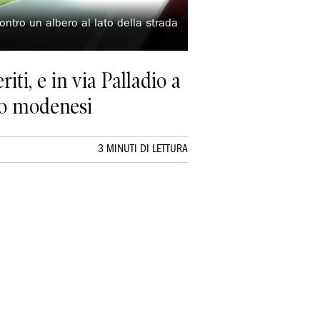
ontro un albero al lato della strada
ti, e in via Palladio a
oco modenesi
3 MINUTI DI LETTURA