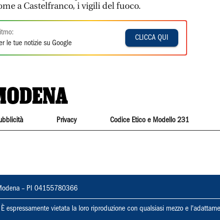
ome a Castelfranco, i vigili del fuoco.
itmo:
CLICCA QUI
r le tue notizie su Google
ubblicità
Privacy
Codice Etico e Modello 231
22, Modena – PI 04155780366
ti. È espressamente vietata la loro riproduzione con qualsiasi mezzo e l'adattame