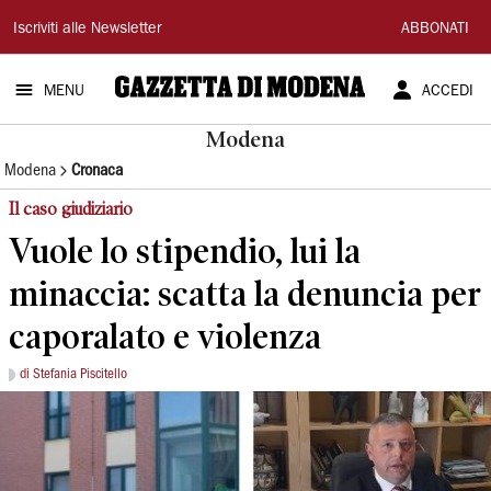
Gazzetta
Iscriviti alle Newsletter
ABBONATI
di
MENU
ACCEDI
Modena
Modena
Modena
Cronaca
Il caso giudiziario
Vuole lo stipendio, lui la
minaccia: scatta la denuncia per
caporalato e violenza
di Stefania Piscitello