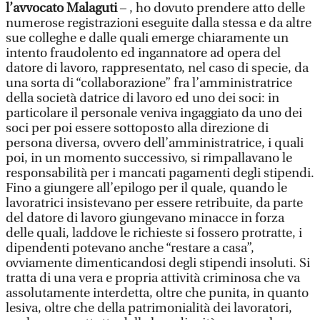
l’avvocato Malaguti
– , ho dovuto prendere atto delle
numerose registrazioni eseguite dalla stessa e da altre
sue colleghe e dalle quali emerge chiaramente un
intento fraudolento ed ingannatore ad opera del
datore di lavoro, rappresentato, nel caso di specie, da
una sorta di “collaborazione” fra l’amministratrice
della società datrice di lavoro ed uno dei soci: in
particolare il personale veniva ingaggiato da uno dei
soci per poi essere sottoposto alla direzione di
persona diversa, ovvero dell’amministratrice, i quali
poi, in un momento successivo, si rimpallavano le
responsabilità per i mancati pagamenti degli stipendi.
Fino a giungere all’epilogo per il quale, quando le
lavoratrici insistevano per essere retribuite, da parte
del datore di lavoro giungevano minacce in forza
delle quali, laddove le richieste si fossero protratte, i
dipendenti potevano anche “restare a casa”,
ovviamente dimenticandosi degli stipendi insoluti. Si
tratta di una vera e propria attività criminosa che va
assolutamente interdetta, oltre che punita, in quanto
lesiva, oltre che della patrimonialità dei lavoratori,