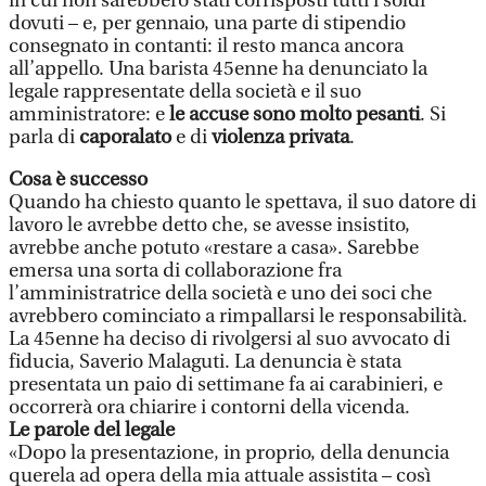
in cui non sarebbero stati corrisposti tutti i soldi
dovuti – e, per gennaio, una parte di stipendio
consegnato in contanti: il resto manca ancora
all’appello. Una barista 45enne ha denunciato la
legale rappresentate della società e il suo
amministratore: e
le accuse sono molto pesanti
. Si
parla di
caporalato
e di
violenza privata
.
Cosa è successo
Quando ha chiesto quanto le spettava, il suo datore di
lavoro le avrebbe detto che, se avesse insistito,
avrebbe anche potuto «restare a casa». Sarebbe
emersa una sorta di collaborazione fra
l’amministratrice della società e uno dei soci che
avrebbero cominciato a rimpallarsi le responsabilità.
La 45enne ha deciso di rivolgersi al suo avvocato di
fiducia, Saverio Malaguti. La denuncia è stata
presentata un paio di settimane fa ai carabinieri, e
occorrerà ora chiarire i contorni della vicenda.
Le parole del legale
«Dopo la presentazione, in proprio, della denuncia
querela ad opera della mia attuale assistita – così