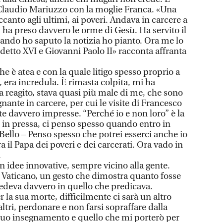
Claudio Mariuzzo con la moglie Franca. «Una
anto agli ultimi, ai poveri. Andava in carcere a
i: ha preso davvero le orme di Gesù. Ha servito il
uando ho saputo la notizia ho pianto. Ora me lo
tto XVI e Giovanni Paolo II» racconta affranta
he è atea e con la quale litigo spesso proprio a
, era incredula. È rimasta colpita, mi ha
a reagito, stava quasi più male di me, che sono
nante in carcere, per cui le visite di Francesco
e davvero impresse. “Perché io e non loro” è la
ù in pressa, ci penso spesso quando entro in
Bello – Penso spesso che potrei esserci anche io
a il Papa dei poveri e dei carcerati. Ora vado in
.
idee innovative, sempre vicino alla gente.
in Vaticano, un gesto che dimostra quanto fosse
edeva davvero in quello che predicava.
 la sua morte, difficilmente ci sarà un altro
ltri, perdonare e non farsi sopraffare dalla
 suo insegnamento e quello che mi porterò per