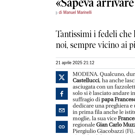
«Sapeva arrivare
di Manuel Marinelli
Tantissimi i fedeli che
noi, sempre vicino ai 
21 aprile 2025 21:12
MODENA. Qualcuno, duran
Castellucci
, ha anche lasc
asciugata con un fazzolett
solo si è lasciato andare 
suffragio di
papa Frances
dedicare una preghiera e 
in prima fila anche le isti
moglie, la sua vice
France
regionale
Gian Carlo Muzz
Piergiulio Giacobazzi (Fi).