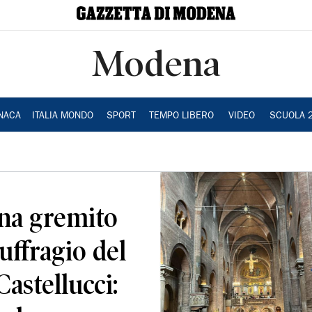
Modena
NACA
ITALIA MONDO
SPORT
TEMPO LIBERO
VIDEO
SCUOLA 
a gremito
uffragio del
Castellucci: