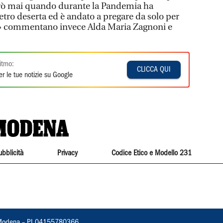
ò mai quando durante la Pandemia ha
etro deserta ed è andato a pregare da solo per
id» commentano invece Alda Maria Zagnoni e
itmo:
CLICCA QUI
r le tue notizie su Google
ubblicità
Privacy
Codice Etico e Modello 231
22, Modena – PI 04155780366