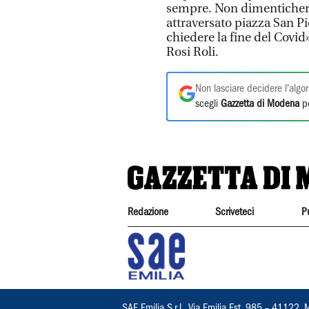
sempre. Non dimenticher
attraversato piazza San Pi
chiedere la fine del Cov
Rosi Roli.
Non lasciare decidere l'algor
scegli
Gazzetta di Modena
pe
Redazione
Scriveteci
P
SAE Emilia S.r.l., Via Emilia Est, 985 – 411