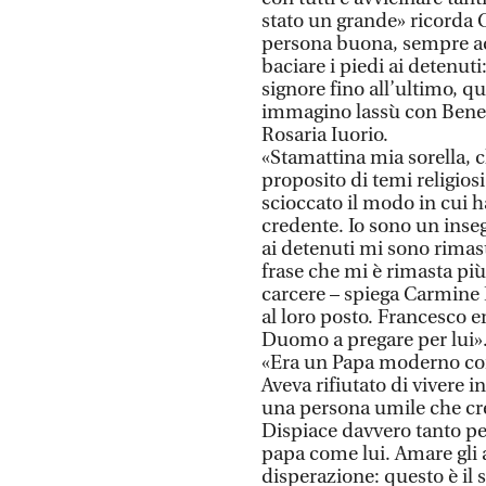
stato un grande» ricorda 
persona buona, sempre acc
baciare i piedi ai detenut
signore fino all’ultimo, q
immagino lassù con Benede
Rosaria Iuorio.
«Stamattina mia sorella, c
proposito di temi religiosi
scioccato il modo in cui h
credente. Io sono un inseg
ai detenuti mi sono rimast
frase che mi è rimasta pi
carcere – spiega Carmine 
al loro posto. Francesco er
Duomo a pregare per lui»
«Era un Papa moderno con 
Aveva rifiutato di vivere 
una persona umile che cr
Dispiace davvero tanto per
papa come lui. Amare gli a
disperazione: questo è il