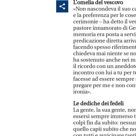
L’omelia del vescovo
«Non nascondeva il suo ca
e la preferenza per le cose
cerimonie – ha detto il ve
pastore innamorato di Ges
memoria era posta a servi
predicazione diretta arriva
facendo spesso riferimento
chiedeva mai niente se non
ha sostenuto anche nei mom
il ricordo con un aneddot
incontro con lui a tu per 
facesse ad essere sempre 
pregare per me e non contr
ironia».
Le dediche dei fedeli
La gente, la sua gente, no
essersi sempre immerso tr
colpì fin da subito: ness
quello capii subito che no
con tutti e avvicinare tan