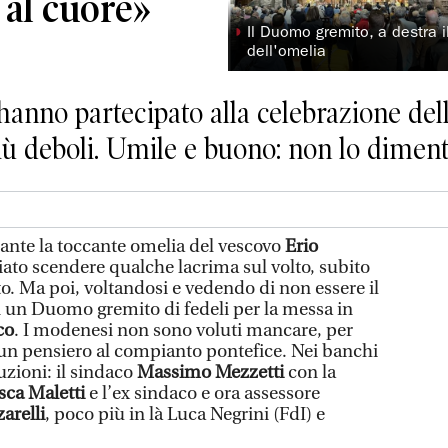
 al cuore»
◗
Il Duomo gremito, a destra i
dell'omelia
 hanno partecipato alla celebrazione del
più deboli. Umile e buono: non lo dime
te la toccante omelia del vescovo
Erio
iato scendere qualche lacrima sul volto, subito
o. Ma poi, voltandosi e vedendo di non essere il
in un Duomo gremito di fedeli per la messa in
co
. I modenesi non sono voluti mancare, per
un pensiero al compianto pontefice. Nei banchi
tuzioni: il sindaco
Massimo Mezzetti
con la
sca Maletti
e l’ex sindaco e ora assessore
arelli
, poco più in là Luca Negrini (FdI) e