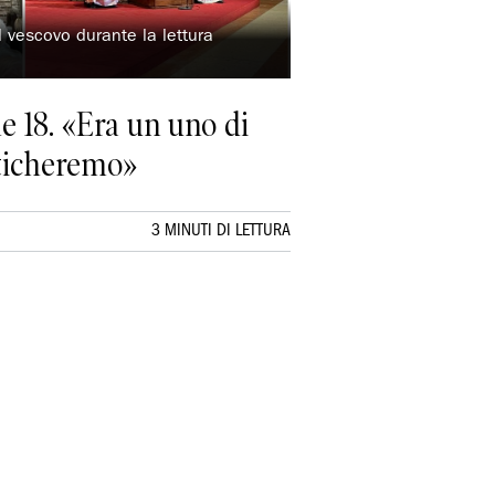
l vescovo durante la lettura
le 18. «Era un uno di
nticheremo»
3 MINUTI DI LETTURA