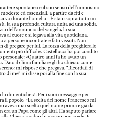
rattere spontaneo e il suo senso dell’umorismo
 modeste ed essenziali, a partire da riti e
scovo durante l’omelia – È stato soprattutto un
ù, la sua profonda cultura unita ad una solida
zio dell’annuncio del vangelo, la sua
va al cuore e si legava alla vita quotidiana,
 a persone incontrate e fatti vissuti. Non
 di pregare per lui. La forza della preghiera lo
enti più difficili». Castellucci ha poi condito
o personale: «Quattro anni fa ho avuto un
tu. Dato il clima familiare gli ho chiesto come
sereno: mi rispose che pregava. “Ricordati di
o di me” mi disse poi alla fine con la sua
n lo dimenticherà. Per i suoi messaggi e per
a il popolo. «La scelta del nome Francesco mi
uno aveva mai scelto quel nome prima e già da
n era un Papa come gli altri. Ha saputo parlare
ti alla Chiesa, anche chi magari non crede. È