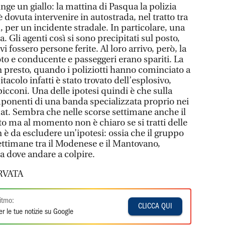
nge un giallo: la mattina di Pasqua la polizia
dovuta intervenire in autostrada, nel tratto tra
per un incidente stradale. In particolare, una
 Gli agenti così si sono precipitati sul posto,
 fossero persone ferite. Al loro arrivo, però, la
to e conducente e passeggeri erano spariti. La
presto, quando i poliziotti hanno cominciato a
itacolo infatti è stato trovato dell’esplosivo,
picconi. Una delle ipotesi quindi è che sulla
ponenti di una banda specializzata proprio nei
mat. Sembra che nelle scorse settimane anche il
o ma al momento non è chiaro se si tratti delle
n è da escludere un’ipotesi: ossia che il gruppo
settimane tra il Modenese e il Mantovano,
 dove andare a colpire.
RVATA
itmo:
CLICCA QUI
r le tue notizie su Google