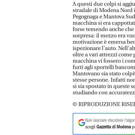
A questi due colpi si aggiu
stradale di Modena Nord è 
Pegognaga e Mantova Sud, 
macchina si era cappottata.
forse temendo anche che vi
sorpresa: il mezzo era vuo
motivazione è emersa ben 
ispezionare l’auto. Nell’ab
oltre a vari attrezzi come 
macchina vi fossero i com
furti agli sportelli banco
Mantovano sia stato colpit
stesse persone. Infatti no
si sia spostato in queste 
studiando con accuratezza
© RIPRODUZIONE RISE
Non lasciare decidere l'algor
scegli
Gazzetta di Modena
pe