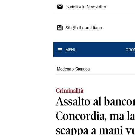
Gazzetta
Iscriviti alle Newsletter
di
Modena
Sfoglia il quotidiano
MENU
CRO
Modena
Cronaca
Criminalità
Assalto al banco
Concordia, ma l
scappa a mani v