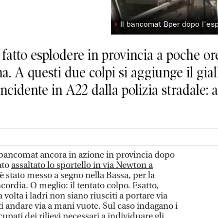
◗
Il bancomat Bper dopo l'es
fatto esplodere in provincia a poche or
 A questi due colpi si aggiunge il gial
idente in A22 dalla polizia stradale: al
ncomat ancora in azione in provincia dopo
tato
assaltato lo sportello in via Newton a
o è stato messo a segno nella Bassa, per la
cordia. O meglio: il tentato colpo. Esatto,
olta i ladri non siano riusciti a portare via
i andare via a mani vuote. Sul caso indagano i
upati dei rilievi necessari a individuare gli