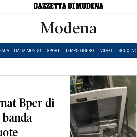
Modena
NACA
ITALIA MONDO
SPORT
TEMPO LIBERO
VIDEO
SCUOLA 
mat Bper di
a banda
uote