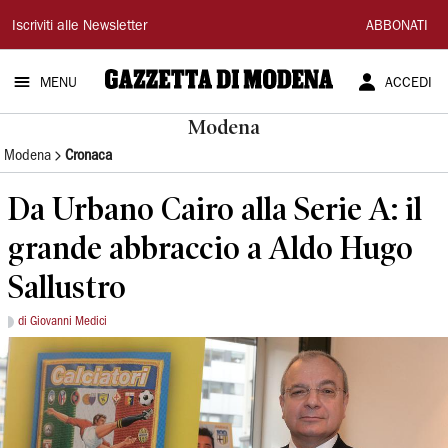
Gazzetta
Iscriviti alle Newsletter
ABBONATI
di
MENU
ACCEDI
Modena
Modena
Modena
Cronaca
Da Urbano Cairo alla Serie A: il
grande abbraccio a Aldo Hugo
Sallustro
di Giovanni Medici