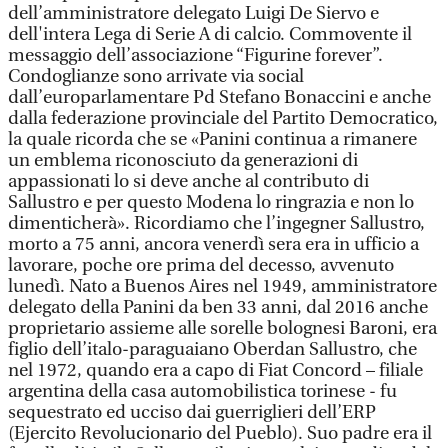
dell’amministratore delegato Luigi De Siervo e
dell'intera Lega di Serie A di calcio. Commovente il
messaggio dell’associazione “Figurine forever”.
Condoglianze sono arrivate via social
dall’europarlamentare Pd Stefano Bonaccini e anche
dalla federazione provinciale del Partito Democratico,
la quale ricorda che se «Panini continua a rimanere
un emblema riconosciuto da generazioni di
appassionati lo si deve anche al contributo di
Sallustro e per questo Modena lo ringrazia e non lo
dimenticherà». Ricordiamo che l’ingegner Sallustro,
morto a 75 anni, ancora venerdì sera era in ufficio a
lavorare, poche ore prima del decesso, avvenuto
lunedì. Nato a Buenos Aires nel 1949, amministratore
delegato della Panini da ben 33 anni, dal 2016 anche
proprietario assieme alle sorelle bolognesi Baroni, era
figlio dell’italo-paraguaiano Oberdan Sallustro, che
nel 1972, quando era a capo di Fiat Concord – filiale
argentina della casa automobilistica torinese - fu
sequestrato ed ucciso dai guerriglieri dell’ERP
(Ejercito Revolucionario del Pueblo). Suo padre era il