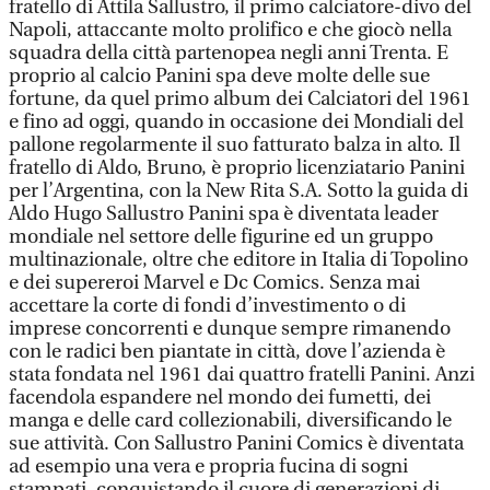
fratello di Attila Sallustro, il primo calciatore-divo del
Napoli, attaccante molto prolifico e che giocò nella
squadra della città partenopea negli anni Trenta. E
proprio al calcio Panini spa deve molte delle sue
fortune, da quel primo album dei Calciatori del 1961
e fino ad oggi, quando in occasione dei Mondiali del
pallone regolarmente il suo fatturato balza in alto. Il
fratello di Aldo, Bruno, è proprio licenziatario Panini
per l’Argentina, con la New Rita S.A. Sotto la guida di
Aldo Hugo Sallustro Panini spa è diventata leader
mondiale nel settore delle figurine ed un gruppo
multinazionale, oltre che editore in Italia di Topolino
e dei supereroi Marvel e Dc Comics. Senza mai
accettare la corte di fondi d’investimento o di
imprese concorrenti e dunque sempre rimanendo
con le radici ben piantate in città, dove l’azienda è
stata fondata nel 1961 dai quattro fratelli Panini. Anzi
facendola espandere nel mondo dei fumetti, dei
manga e delle card collezionabili, diversificando le
sue attività. Con Sallustro Panini Comics è diventata
ad esempio una vera e propria fucina di sogni
stampati, conquistando il cuore di generazioni di