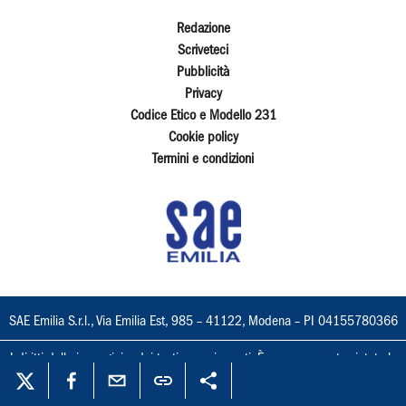
Redazione
Scriveteci
Pubblicità
Privacy
Codice Etico e Modello 231
Cookie policy
Termini e condizioni
SAE Emilia S.r.l., Via Emilia Est, 985 – 41122, Modena – PI 04155780366
I diritti delle immagini e dei testi sono riservati. È espressamente vietata la
loro riproduzione con qualsiasi mezzo e l'adattamento totale o parziale.