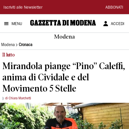
Gazzetta
Iscriviti alle Newsletter
ABBONATI
di
MENU
ACCEDI
Modena
Modena
Modena
Cronaca
Il lutto
Mirandola piange “Pino” Caleffi,
anima di Cividale e del
Movimento 5 Stelle
di Chiara Marchetti