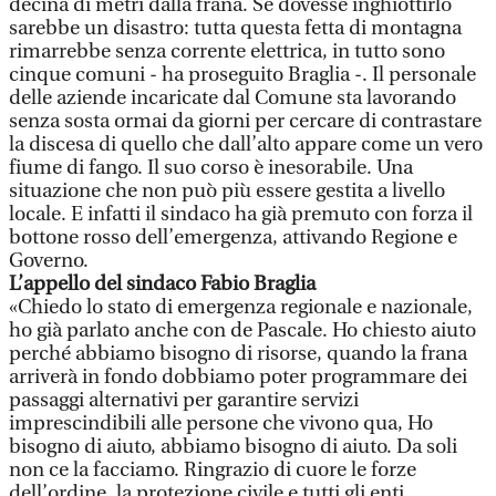
decina di metri dalla frana. Se dovesse inghiottirlo
sarebbe un disastro: tutta questa fetta di montagna
rimarrebbe senza corrente elettrica, in tutto sono
cinque comuni - ha proseguito Braglia -. Il personale
delle aziende incaricate dal Comune sta lavorando
senza sosta ormai da giorni per cercare di contrastare
la discesa di quello che dall’alto appare come un vero
fiume di fango. Il suo corso è inesorabile. Una
situazione che non può più essere gestita a livello
locale. E infatti il sindaco ha già premuto con forza il
bottone rosso dell’emergenza, attivando Regione e
Governo.
L’appello del sindaco Fabio Braglia
«Chiedo lo stato di emergenza regionale e nazionale,
ho già parlato anche con de Pascale. Ho chiesto aiuto
perché abbiamo bisogno di risorse, quando la frana
arriverà in fondo dobbiamo poter programmare dei
passaggi alternativi per garantire servizi
imprescindibili alle persone che vivono qua, Ho
bisogno di aiuto, abbiamo bisogno di aiuto. Da soli
non ce la facciamo. Ringrazio di cuore le forze
dell’ordine, la protezione civile e tutti gli enti