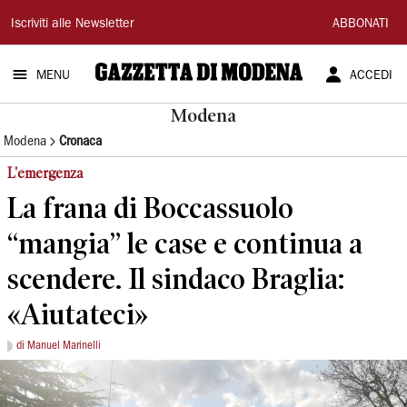
Gazzetta
Iscriviti alle Newsletter
ABBONATI
di
MENU
ACCEDI
Modena
Modena
Modena
Cronaca
L'emergenza
La frana di Boccassuolo
“mangia” le case e continua a
scendere. Il sindaco Braglia:
«Aiutateci»
di Manuel Marinelli