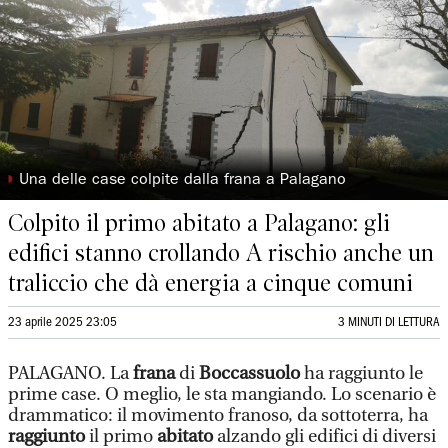
◗
Una delle case colpite dalla frana a Palagano
Colpito il primo abitato a Palagano: gli
edifici stanno crollando A rischio anche un
traliccio che dà energia a cinque comuni
23 aprile 2025 23:05
3 MINUTI DI LETTURA
PALAGANO. La
frana
di
Boccassuolo
ha raggiunto le
prime case. O meglio, le sta mangiando. Lo scenario è
drammatico: il movimento franoso, da sottoterra, ha
raggiunto
il primo
abitato
alzando gli edifici di diversi