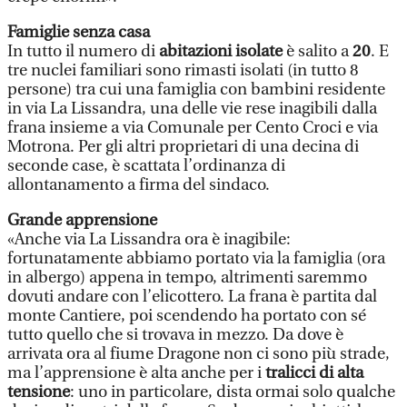
Famiglie senza casa
In tutto il numero di
abitazioni isolate
è salito a
20
. E
tre nuclei familiari sono rimasti isolati (in tutto 8
persone) tra cui una famiglia con bambini residente
in via La Lissandra, una delle vie rese inagibili dalla
frana insieme a via Comunale per Cento Croci e via
Motrona. Per gli altri proprietari di una decina di
seconde case, è scattata l’ordinanza di
allontanamento a firma del sindaco.
Grande apprensione
«Anche via La Lissandra ora è inagibile:
fortunatamente abbiamo portato via la famiglia (ora
in albergo) appena in tempo, altrimenti saremmo
dovuti andare con l’elicottero. La frana è partita dal
monte Cantiere, poi scendendo ha portato con sé
tutto quello che si trovava in mezzo. Da dove è
arrivata ora al fiume Dragone non ci sono più strade,
ma l’apprensione è alta anche per i
tralicci di alta
tensione
: uno in particolare, dista ormai solo qualche