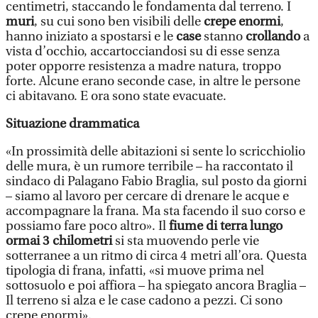
centimetri, staccando le fondamenta dal terreno. I
muri
, su cui sono ben visibili delle
crepe enormi
,
hanno iniziato a spostarsi e le
case
stanno
crollando
a
vista d’occhio, accartocciandosi su di esse senza
poter opporre resistenza a madre natura, troppo
forte. Alcune erano seconde case, in altre le persone
ci abitavano. E ora sono state evacuate.
Situazione drammatica
«In prossimità delle abitazioni si sente lo scricchiolio
delle mura, è un rumore terribile – ha raccontato il
sindaco di Palagano Fabio Braglia, sul posto da giorni
– siamo al lavoro per cercare di drenare le acque e
accompagnare la frana. Ma sta facendo il suo corso e
possiamo fare poco altro». Il
fiume di terra lungo
ormai 3 chilometri
si sta muovendo perle vie
sotterranee a un ritmo di circa 4 metri all’ora. Questa
tipologia di frana, infatti, «si muove prima nel
sottosuolo e poi affiora – ha spiegato ancora Braglia –
Il terreno si alza e le case cadono a pezzi. Ci sono
crepe enormi».