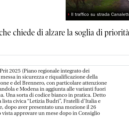
◗
Il traffico su strada Canalet
e chiede di alzare la soglia di priorità
it 2025 (Piano regionale integrato dei
di messa in sicurezza e riqualificazione della
tone e del Brennero, con particolare attenzione
randola e Modena in aggiunta alle varianti fuori
sa. Una sorta di codice bianco in pratica. Detto
ista civica “Letizia Budri”, Fratelli d’Italia e
 e, dopo aver presentato una mozione il 26
no vista approvare un mese dopo in Consiglio