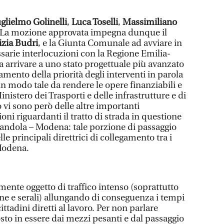
glielmo Golinelli
,
Luca Toselli
,
Massimiliano
 La mozione approvata impegna dunque il
izia Budri
, e la Giunta Comunale ad avviare in
sarie interlocuzioni con la Regione Emilia-
 arrivare a uno stato progettuale più avanzato
amento della priorità degli interventi in parola
in modo tale da rendere le opere finanziabili e
inistero dei Trasporti e delle infrastrutture e di
ò vi sono però delle altre importanti
oni riguardanti il tratto di strada in questione
irandola – Modena: tale porzione di passaggio
le principali direttrici di collegamento tra i
Modena.
ente oggetto di traffico intenso (soprattutto
ine e serali) allungando di conseguenza i tempi
ttadini diretti al lavoro. Per non parlare
sto in essere dai mezzi pesanti e dal passaggio