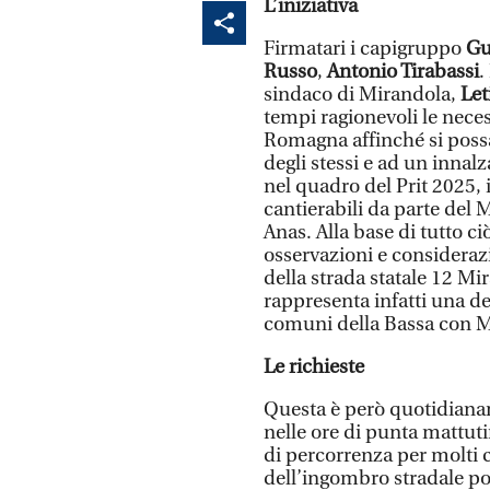
L’iniziativa
Firmatari i capigruppo
Gu
Russo
,
Antonio Tirabassi
.
sindaco di Mirandola,
Let
tempi ragionevoli le neces
Romagna affinché si possa
degli stessi e ad un innalz
nel quadro del Prit 2025, 
cantierabili da parte del M
Anas. Alla base di tutto ci
osservazioni e considerazi
della strada statale 12 M
rappresenta infatti una del
comuni della Bassa con 
Le richieste
Questa è però quotidianam
nelle ore di punta mattut
di percorrenza per molti ci
dell’ingombro stradale po