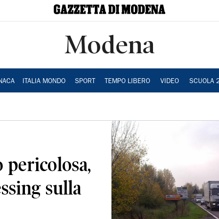
Modena
NACA
ITALIA MONDO
SPORT
TEMPO LIBERO
VIDEO
SCUOLA 
 pericolosa,
ssing sulla