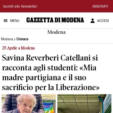
Gazzetta
Iscriviti alle Newsletter
ABBONATI
di
MENU
ACCEDI
Modena
Modena
Modena
Cronaca
25 Aprile a Modena
Savina Reverberi Catellani si
racconta agli studenti: «Mia
madre partigiana e il suo
sacrificio per la Liberazione»