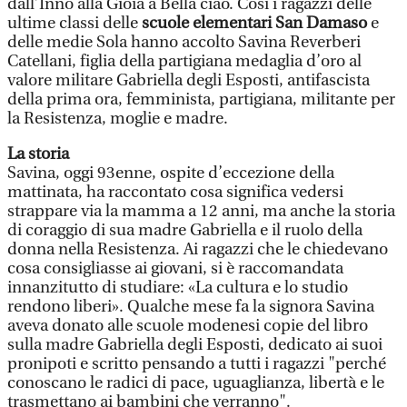
dall’Inno alla Gioia a Bella ciao. Così i ragazzi delle
ultime classi delle
scuole elementari San Damaso
e
delle medie Sola hanno accolto Savina Reverberi
Catellani, figlia della partigiana medaglia d’oro al
valore militare Gabriella degli Esposti, antifascista
della prima ora, femminista, partigiana, militante per
la Resistenza, moglie e madre.
La storia
Savina, oggi 93enne, ospite d’eccezione della
mattinata, ha raccontato cosa significa vedersi
strappare via la mamma a 12 anni, ma anche la storia
di coraggio di sua madre Gabriella e il ruolo della
donna nella Resistenza. Ai ragazzi che le chiedevano
cosa consigliasse ai giovani, si è raccomandata
innanzitutto di studiare: «La cultura e lo studio
rendono liberi». Qualche mese fa la signora Savina
aveva donato alle scuole modenesi copie del libro
sulla madre Gabriella degli Esposti, dedicato ai suoi
pronipoti e scritto pensando a tutti i ragazzi "perché
conoscano le radici di pace, uguaglianza, libertà e le
trasmettano ai bambini che verranno".