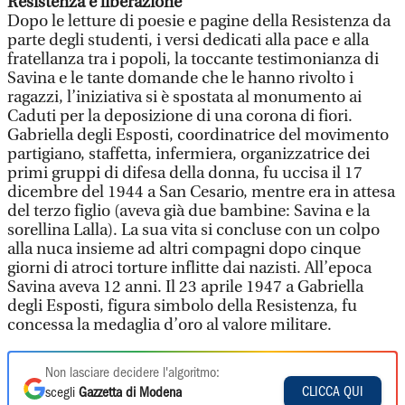
Resistenza e liberazione
Dopo le letture di poesie e pagine della Resistenza da
parte degli studenti, i versi dedicati alla pace e alla
fratellanza tra i popoli, la toccante testimonianza di
Savina e le tante domande che le hanno rivolto i
ragazzi, l’iniziativa si è spostata al monumento ai
Caduti per la deposizione di una corona di fiori.
Gabriella degli Esposti, coordinatrice del movimento
partigiano, staffetta, infermiera, organizzatrice dei
primi gruppi di difesa della donna, fu uccisa il 17
dicembre del 1944 a San Cesario, mentre era in attesa
del terzo figlio (aveva già due bambine: Savina e la
sorellina Lalla). La sua vita si concluse con un colpo
alla nuca insieme ad altri compagni dopo cinque
giorni di atroci torture inflitte dai nazisti. All’epoca
Savina aveva 12 anni. Il 23 aprile 1947 a Gabriella
degli Esposti, figura simbolo della Resistenza, fu
concessa la medaglia d’oro al valore militare.
Non lasciare decidere l'algoritmo:
CLICCA QUI
scegli
Gazzetta di Modena