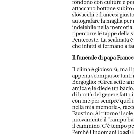
fondono con culture e per
attaccano bottone subito 
slovacchi e francesi giust
autografare la maglia per
indelebile nella memoria (o
ripercorre le tappe della s
Pentecoste. La scalinata è
che infatti si fermano a fa
Il funerale di papa Franc
Il clima è gioioso sì, ma i
appena scomparso: tanti r
Bergoglio: «Circa sette a
amica e le diede un bacio,
di bontà del genere fatto
con me per sempre quel mo
nella mia memoria», racc
Faustino. Al ritorno il sol
nuovamente il “campo bas
il cammino. C’è tempo per
Perché l’indomani (oggi) l