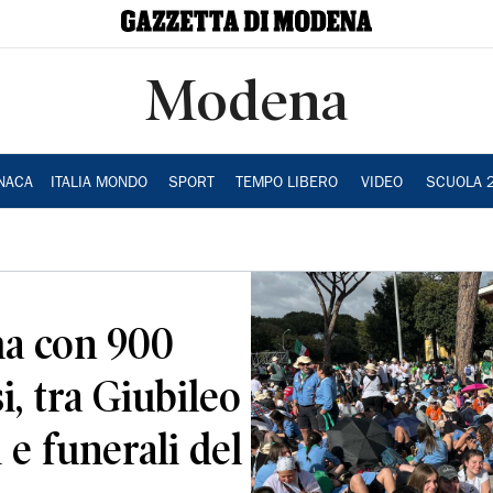
Modena
NACA
ITALIA MONDO
SPORT
TEMPO LIBERO
VIDEO
SCUOLA 
ma con 900
, tra Giubileo
 e funerali del