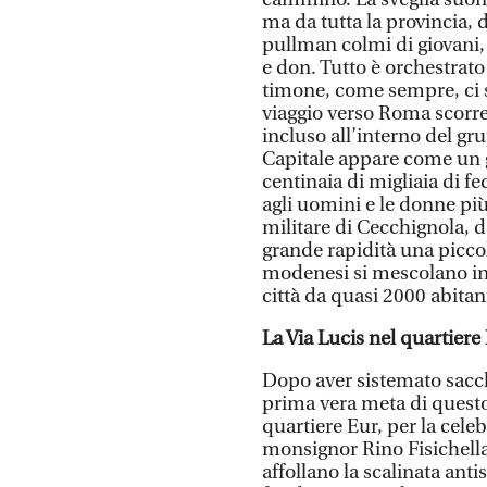
ma da tutta la provincia, 
pullman colmi di giovani,
e don. Tutto è orchestrato
timone, come sempre, ci 
viaggio verso Roma scorre
incluso all’interno del gru
Capitale appare come un g
centinaia di migliaia di fe
agli uomini e le donne più 
militare di Cecchignola, d
grande rapidità una piccol
modenesi si mescolano ins
città da quasi 2000 abitant
La Via Lucis nel quartiere
Dopo aver sistemato sacchi 
prima vera meta di questo 
quartiere Eur, per la cele
monsignor Rino Fisichella,
affollano la scalinata anti