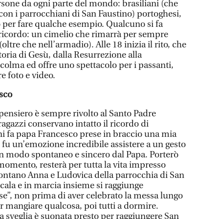
sone da ogni parte del mondo: brasiliani (che
con i parrocchiani di San Faustino) portoghesi,
o per fare qualche esempio. Qualcuno si fa
 ricordo: un cimelio che rimarrà per sempre
ltre che nell’armadio). Alle 18 inizia il rito, che
toria di Gesù, dalla Resurrezione alla
 colma ed offre uno spettacolo per i passanti,
re foto e video.
esco
l pensiero è sempre rivolto al Santo Padre
agazzi conservano intatto il ricordo di
nni fa papa Francesco prese in braccio una mia
 fu un’emozione incredibile assistere a un gesto
 in modo spontaneo e sincero dal Papa. Porterò
mento, resterà per tutta la vita impresso
ontano Anna e Ludovica della parrocchia di San
e cala e in marcia insieme si raggiunge
e”, non prima di aver celebrato la messa lungo
 mangiare qualcosa, poi tutti a dormire.
a sveglia è suonata presto per raggiungere San