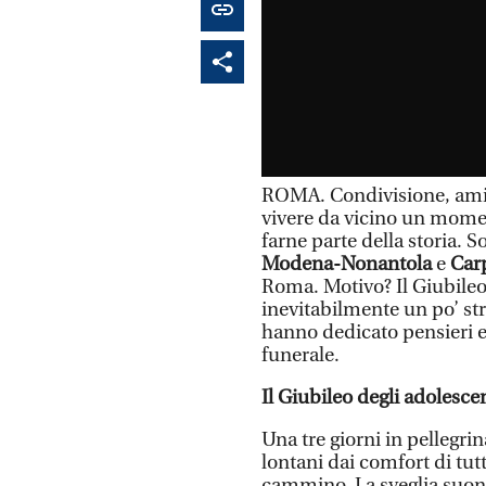
ROMA. Condivisione, amic
vivere da vicino un momen
farne parte della storia. 
Modena-Nonantola
e
Car
Roma. Motivo? Il Giubileo
inevitabilmente un po’ st
hanno dedicato pensieri e 
funerale.
Il Giubileo degli adolesce
Una tre giorni in pellegri
lontani dai comfort di tut
cammino. La sveglia suona