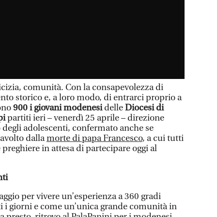
izia, comunità. Con la consapevolezza di
to storico e, a loro modo, di entrarci proprio a
Sono
900 i giovani modenesi
delle
Diocesi di
pi
partiti ieri – venerdì 25 aprile – direzione
 degli adolescenti, confermato anche se
ravolto dalla
morte di papa Francesco
, a cui tutti
preghiere in attesa di partecipare oggi al
nti
naggio per vivere un’esperienza a 360 gradi
ti i giorni e come un’unica grande comunità in
 presto, ritrovo al PalaPanini per i modenesi,