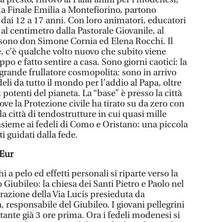
da Finale Emilia a Montefiorino, partono
 dai 12 a 17 anni. Con loro animatori, educatori
 al centimetro dalla Pastorale Giovanile, al
sono don Simone Cornia ed Elena Rocchi. Il
, c’è qualche volto nuovo che subito viene
ppo e fatto sentire a casa. Sono giorni caotici: la
rande frullatore cosmopolita: sono in arrivo
deli da tutto il mondo per l’addio al Papa, oltre
potenti del pianeta. La “base” è presso la città
ove la Protezione civile ha tirato su da zero con
a città di tendostrutture in cui quasi mille
ieme ai fedeli di Como e Oristano: una piccola
i guidati dalla fede.
 Eur
a pelo ed effetti personali si riparte verso la
Giubileo: la chiesa dei Santi Pietro e Paolo nel
brazione della Via Lucis presieduta da
 responsabile del Giubileo. I giovani pellegrini
stante già 3 ore prima. Ora i fedeli modenesi si