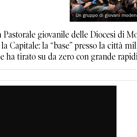
◗
Un gruppo di giovani mode
a Pastorale giovanile delle Diocesi di 
a Capitale: la “base” presso la città mil
le ha tirato su da zero con grande rapidi