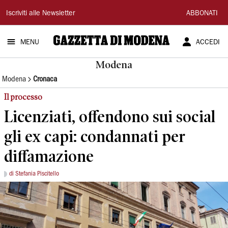
Gazzetta
Iscriviti alle Newsletter
ABBONATI
di
MENU
ACCEDI
Modena
Modena
Modena
Cronaca
Il processo
Licenziati, offendono sui social
gli ex capi: condannati per
diffamazione
di Stefania Piscitello