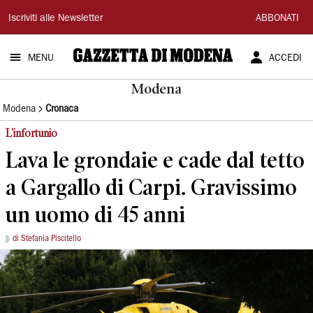
Gazzetta
Iscriviti alle Newsletter
ABBONATI
di
MENU
ACCEDI
Modena
Modena
Modena
Cronaca
L'infortunio
Lava le grondaie e cade dal tetto
a Gargallo di Carpi. Gravissimo
un uomo di 45 anni
di Stefania Piscitello