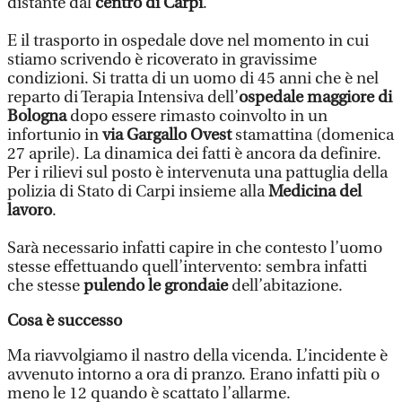
distante dal
centro di Carpi
.
E il trasporto in ospedale dove nel momento in cui
stiamo scrivendo è ricoverato in gravissime
condizioni. Si tratta di un uomo di 45 anni che è nel
reparto di Terapia Intensiva dell’
ospedale maggiore di
Bologna
dopo essere rimasto coinvolto in un
infortunio in
via Gargallo Ovest
stamattina (domenica
27 aprile). La dinamica dei fatti è ancora da definire.
Per i rilievi sul posto è intervenuta una pattuglia della
polizia di Stato di Carpi insieme alla
Medicina del
lavoro
.
Sarà necessario infatti capire in che contesto l’uomo
stesse effettuando quell’intervento: sembra infatti
che stesse
pulendo le grondaie
dell’abitazione.
Cosa è successo
Ma riavvolgiamo il nastro della vicenda. L’incidente è
avvenuto intorno a ora di pranzo. Erano infatti più o
meno le 12 quando è scattato l’allarme.