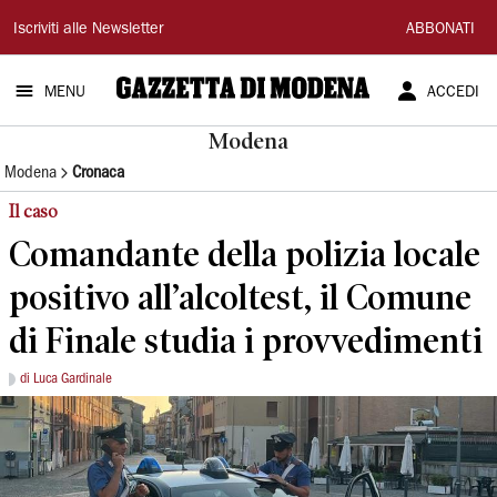
Gazzetta
Iscriviti alle Newsletter
ABBONATI
di
MENU
ACCEDI
Modena
Modena
Modena
Cronaca
Il caso
Comandante della polizia locale
positivo all’alcoltest, il Comune
di Finale studia i provvedimenti
di Luca Gardinale