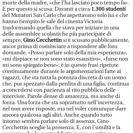
morte della madre, «che l’ha lasciato poco tempo fa».
E per questo si scusa. Davanti a circa
1.300 studenti
del Muratori San Carlo che aspettavano solo lui e che
hanno riempito le sale del cinema Victoria
trasformando quella che stava per iniziare in una
delle assemblee scolastiche più partecipate di
sempre,
Gino Cecchettin
si è scusato pubblicamente,
ancor prima di cominciare a rispondere alle loro
domande. «Posso parlare solo della mia esperienza»,
«mi dispiace se non sono stato esaustivo», «forse non
mi sono spiegato bene»: è in queste frasi ripetute
continuamente durante le argomentazioni fatte ai
ragazzi, che sta tutta la potenza discreta di un uomo
che, pur spezzato dalla perdita di una figlia, continua
a concedersi con pazienza al rito pubblico delle
interviste. Parole dense di amarezza, ma anche di
forza. Una forza che sta soprattutto nell’incertezza,
nel non avere risposte, ma nel voler comunque dare
ancora qualcosa agli altri. Anche quando tutto
intorno sembra parlare solo di assenza, Gino
Cecchettin sceglie la presenza. E, con l’umiltà e la