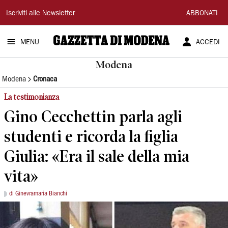
Gazzetta
Iscriviti alle Newsletter
ABBONATI
di
MENU
ACCEDI
Modena
Modena
Modena
Cronaca
La testimonianza
Gino Cecchettin parla agli
studenti e ricorda la figlia
Giulia: «Era il sale della mia
vita»
di Ginevramaria Bianchi