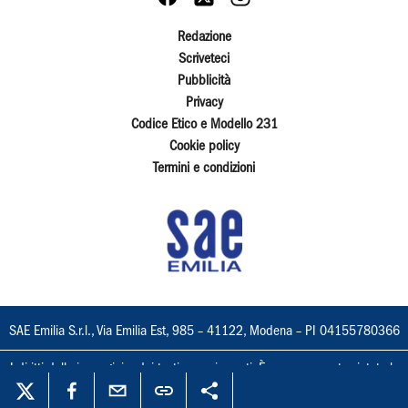
Redazione
Scriveteci
Pubblicità
Privacy
Codice Etico e Modello 231
Cookie policy
Termini e condizioni
SAE Emilia S.r.l., Via Emilia Est, 985 – 41122, Modena – PI 04155780366
I diritti delle immagini e dei testi sono riservati. È espressamente vietata la
loro riproduzione con qualsiasi mezzo e l'adattamento totale o parziale.