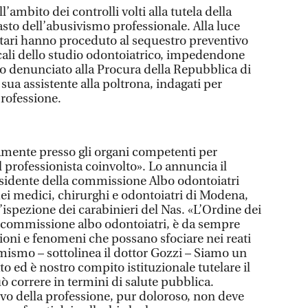
’ambito dei controlli volti alla tutela della
asto dell’abusivismo professionale. Alla luce
litari hanno proceduto al sequestro preventivo
ocali dello studio odontoiatrico, impedendone
nno denunciato alla Procura della Repubblica di
sua assistente alla poltrona, indagati per
professione.
mente presso gli organi competenti per
 professionista coinvolto». Lo annuncia il
esidente della commissione Albo odontoiatri
 dei medici, chirurghi e odontoiatri di Modena,
ispezione dei carabinieri del Nas. «L’Ordine dei
la commissione albo odontoiatri, è da sempre
zioni e fenomeni che possano sfociare nei reati
ismo – sottolinea il dottor Gozzi – Siamo un
to ed è nostro compito istituzionale tutelare il
uò correre in termini di salute pubblica.
ivo della professione, pur doloroso, non deve