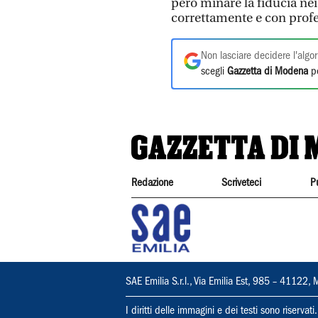
però minare la fiducia nei
correttamente e con profe
Non lasciare decidere l'algor
scegli
Gazzetta di Modena
pe
Redazione
Scriveteci
P
SAE Emilia S.r.l., Via Emilia Est, 985 – 411
I diritti delle immagini e dei testi sono riserva