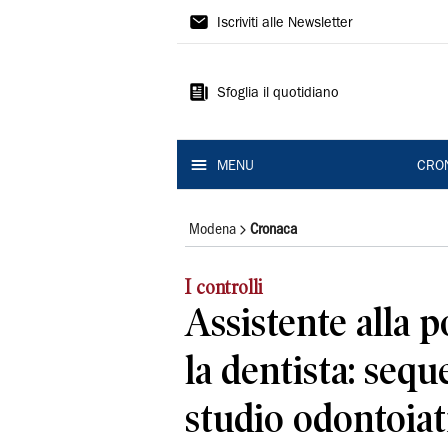
Gazzetta
Iscriviti alle Newsletter
di
Modena
Sfoglia il quotidiano
MENU
CRO
Modena
Cronaca
I controlli
Assistente alla p
la dentista: seq
studio odontoiat