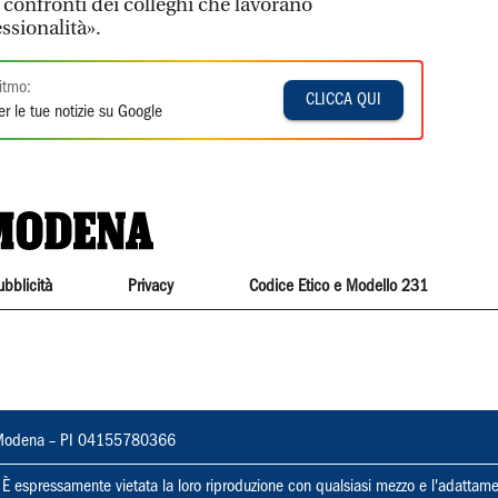
 confronti dei colleghi che lavorano
ssionalità».
itmo:
CLICCA QUI
r le tue notizie su Google
ubblicità
Privacy
Codice Etico e Modello 231
22, Modena – PI 04155780366
ti. È espressamente vietata la loro riproduzione con qualsiasi mezzo e l'adattame