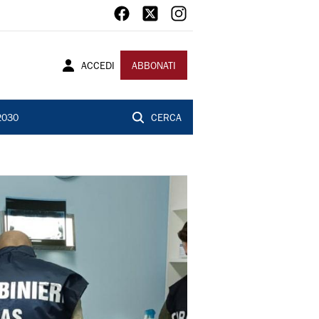
ACCEDI
ABBONATI
2030
CERCA