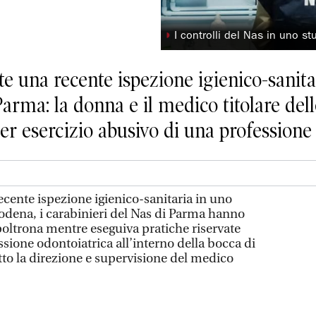
◗
I controlli del Nas in uno st
e una recente ispezione igienico-sanita
Parma: la donna e il medico titolare dell
er esercizio abusivo di una professione
nte ispezione igienico-sanitaria in uno
odena, i carabinieri del Nas di Parma hanno
 poltrona mentre eseguiva pratiche riservate
sione odontoiatrica all’interno della bocca di
to la direzione e supervisione del medico