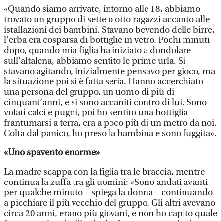
«Quando siamo arrivate, intorno alle 18, abbiamo
trovato un gruppo di sette o otto ragazzi accanto alle
istallazioni dei bambini. Stavano bevendo delle birre,
l’erba era cosparsa di bottiglie in vetro. Pochi minuti
dopo, quando mia figlia ha iniziato a dondolare
sull’altalena, abbiamo sentito le prime urla. Si
stavano agitando, inizialmente pensavo per gioco, ma
la situazione poi si è fatta seria. Hanno accerchiato
una persona del gruppo, un uomo di più di
cinquant’anni, e si sono accaniti contro di lui. Sono
volati calci e pugni, poi ho sentito una bottiglia
frantumarsi a terra, era a poco più di un metro da noi.
Colta dal panico, ho preso la bambina e sono fuggita».
«Uno spavento enorme»
La madre scappa con la figlia tra le braccia, mentre
continua la zuffa tra gli uomini: «Sono andati avanti
per qualche minuto – spiega la donna – continuando
a picchiare il più vecchio del gruppo. Gli altri avevano
circa 20 anni, erano più giovani, e non ho capito quale