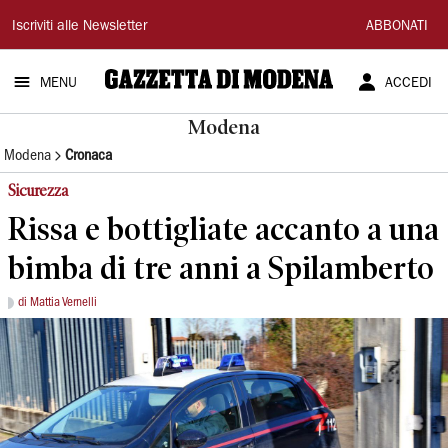
Gazzetta
Iscriviti alle Newsletter
ABBONATI
di
MENU
ACCEDI
Modena
Modena
Modena
Cronaca
Sicurezza
Rissa e bottigliate accanto a una
bimba di tre anni a Spilamberto
di Mattia Vernelli