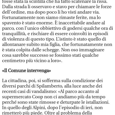
fosse stata la scintilla che ha fatto scatenare la rissa.
Dalla strada li osservavo e stavo per chiamare le forze
dell’ordine, ma dopo poco li ho visti andare via.
Fortunatamente non siamo rimaste ferite, ma lo
spavento è stato enorme. È inaccettabile andare al
parco, con l'unico obbiettivo di godersi qualche ora di
tranquillità, e rischiare di essere coinvolti in episodi
di violenza di questo tipo. L’istinto è stato quello di
allontanare subito mia figlia, che fortunatamente non
è stata colpita dalle schegge. Non oso immaginare
cosa sarebbe successo se fossimo stati qualche
centimetro più vicino a loro».
«Il Comune intervenga»
La cittadina, poi, si sofferma sulla condizione dei
diversi parchi di Spilamberto, alla luce anche dei
recenti casi di vandalismo: «Al parco accanto al
supermercato Coop non ci andiamo più da tempo
perché sono state rimosse e deturpate le istallazioni.
In quello degli Alpini, dopo l’episodio di ieri, non
rimetterò più piede. Oltre al problema della