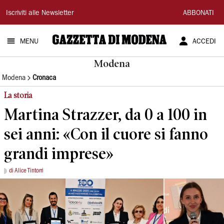
Gazzetta
Iscriviti alle Newsletter
ABBONATI
di
MENU
ACCEDI
Modena
Modena
Modena
Cronaca
La storia
Martina Strazzer, da 0 a 100 in
sei anni: «Con il cuore si fanno
grandi imprese»
di Alice Tintorri