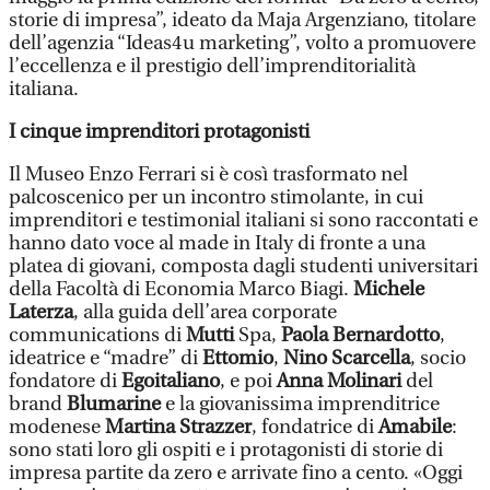
storie di impresa”, ideato da Maja Argenziano, titolare
dell’agenzia “Ideas4u marketing”, volto a promuovere
l’eccellenza e il prestigio dell’imprenditorialità
italiana.
I cinque imprenditori protagonisti
Il Museo Enzo Ferrari si è così trasformato nel
palcoscenico per un incontro stimolante, in cui
imprenditori e testimonial italiani si sono raccontati e
hanno dato voce al made in Italy di fronte a una
platea di giovani, composta dagli studenti universitari
della Facoltà di Economia Marco Biagi.
Michele
Laterza
, alla guida dell’area corporate
communications di
Mutti
Spa,
Paola Bernardotto
,
ideatrice e “madre” di
Ettomio
,
Nino Scarcella
, socio
fondatore di
Egoitaliano
, e poi
Anna Molinari
del
brand
Blumarine
e la giovanissima imprenditrice
modenese
Martina Strazzer
, fondatrice di
Amabile
:
sono stati loro gli ospiti e i protagonisti di storie di
impresa partite da zero e arrivate fino a cento. «Oggi