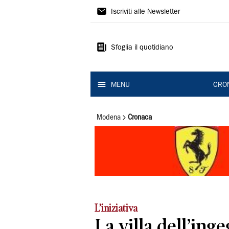
Gazzetta
Iscriviti alle Newsletter
di
Modena
Sfoglia il quotidiano
MENU
CRO
Modena
Cronaca
L’iniziativa
La villa dell’in