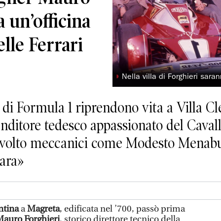
 un’officina
elle Ferrari
◗
Nella villa di Forghieri sara
di Formula 1 riprendono vita a Villa C
enditore tedesco appassionato del Cava
volto meccanici come Modesto Menabue
gara»
ntina
a
Magreta
, edificata nel ’700, passò prima
Mauro Forghieri
, storico direttore tecnico della