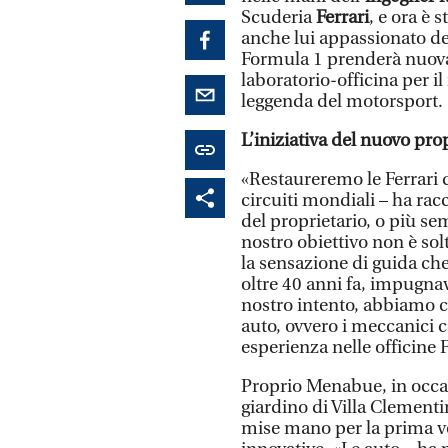
Scuderia
Ferrari
, e ora è 
anche lui appassionato d
Formula 1 prenderà nuova
laboratorio-officina per il
leggenda del motorsport.
L’iniziativa del nuovo pro
«Restaureremo le Ferrari d
circuiti mondiali – ha ra
del proprietario, o più s
nostro obiettivo non è sol
la sensazione di guida che
oltre 40 anni fa, impugnav
nostro intento, abbiamo c
auto, ovvero i meccanici 
esperienza nelle officine F
Proprio Menabue, in occas
giardino di Villa Clementi
mise mano per la prima vo