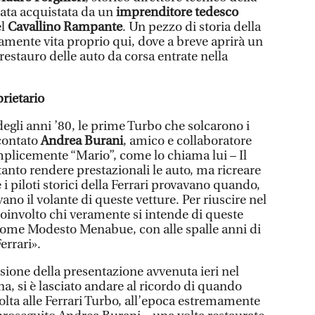
stata acquistata da un
imprenditore tedesco
el
Cavallino Rampante
. Un pezzo di storia della
mente vita proprio qui, dove a breve aprirà un
 restauro delle auto da corsa entrate nella
prietario
egli anni ’80, le prime Turbo che solcarono i
ccontato
Andrea Burani
, amico e collaboratore
emplicemente “Mario”, come lo chiama lui – Il
tanto rendere prestazionali le auto, ma ricreare
 i piloti storici della Ferrari provavano quando,
ano il volante di queste vetture. Per riuscire nel
oinvolto chi veramente si intende di queste
come Modesto Menabue, con alle spalle anni di
errari».
ione della presentazione avvenuta ieri nel
na, si è lasciato andare al ricordo di quando
lta alle Ferrari Turbo, all’epoca estremamente