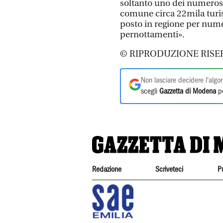
soltanto uno dei numerosi
comune circa 22mila turist
posto in regione per numer
pernottamenti».
© RIPRODUZIONE RISE
Non lasciare decidere l'algor
scegli
Gazzetta di Modena
pe
Redazione
Scriveteci
P