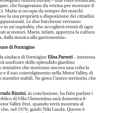
proseguito Andrea Burani – una volta restaurate,
gare, che fungeranno da vetrina per mostrare il
ci. Mario si occupa da sempre dei marchi
esso la sua proprietà a disposizione dei cittadini
i appassionati. Le due barchesse verranno
e in un’ospitality, che accoglierà eventi di ogni
ti ai motori. Mario, infatti, apprezza la cultura
za, dalla musica alla gastronomia».
une di Formigine
 la sindaca di Formigine
Elisa Parenti
– interessa
trà usufruire dello splendido giardino
ono iniziative che mostrano ancora una volta la
 e il suo coinvolgimento nella Motor Valley, di
membri stabili. Ne giova l’intero territorio, che
rrado Bizzini
, in conclusione, ha fatto parlare i
bblico di Villa Clementina sarà domenica 8
otor Valley Fest, quando verrà mostrata al
i che, nel 1976, guidò Niki Lauda. Questo è