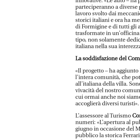
innovative. «Le auto – ha 
parteciperanno a diverse 
lavoro svolto dai meccani
storici italiani e ora ha m
di Formigine e di tutti gl
trasformate in un’officina 
tipo, non solamente dedica
italiana nella sua interez
La soddisfazione del Com
«Il progetto – ha aggiunto
l’intera comunità, che po
all’italiana della villa. S
vivacità del nostro comune
cui ormai anche noi siamo 
accoglierà diversi turisti».
L’assessore al Turismo
Co
numeri: «L’apertura al pu
giugno in occasione del M
pubblico la storica Ferrar