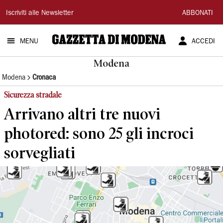
Gazzetta
Iscriviti alle Newsletter
ABBONATI
di
MENU
ACCEDI
Modena
Modena
Modena
Cronaca
Sicurezza stradale
Arrivano altri tre nuovi
photored: sono 25 gli incroci
sorvegliati