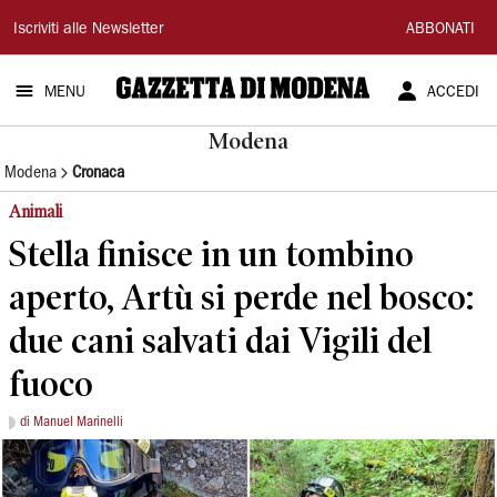
Gazzetta
Iscriviti alle Newsletter
ABBONATI
di
MENU
ACCEDI
Modena
Modena
Modena
Cronaca
Animali
Stella finisce in un tombino
aperto, Artù si perde nel bosco:
due cani salvati dai Vigili del
fuoco
di Manuel Marinelli