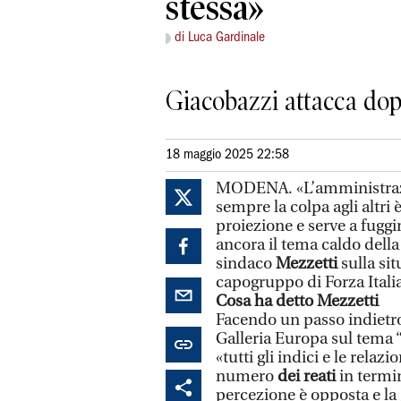
stessa»
di Luca Gardinale
Giacobazzi attacca dop
18 maggio 2025 22:58
MODENA. «L’amministraz
sempre la colpa agli altri
proiezione e serve a fuggir
ancora il tema caldo della
sindaco
Mezzetti
sulla sit
capogruppo di Forza Itali
Cosa ha detto Mezzetti
Facendo un passo indietro,
Galleria Europa sul tema “
«tutti gli indici e le relaz
numero
dei reati
in termin
percezione è opposta e la