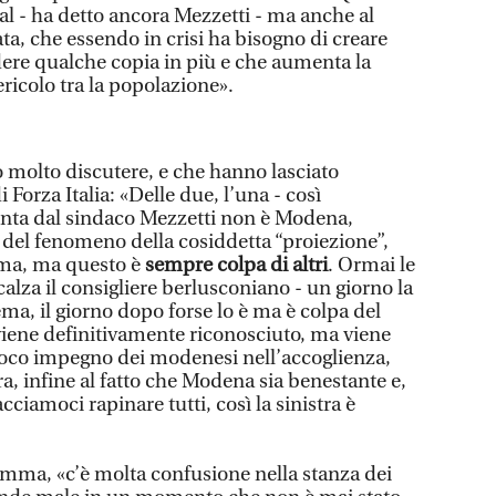
al - ha detto ancora Mezzetti - ma anche al
a, che essendo in crisi ha bisogno di creare
ndere qualche copia in più e che aumenta la
ricolo tra la popolazione».
o molto discutere, e che hanno lasciato
Forza Italia: «Delle due, l’una - così
ipinta dal sindaco Mezzetti non è Modena,
a del fenomeno della cosiddetta “proiezione”,
ema, ma questo è
sempre colpa di altri
. Ormai le
calza il consigliere berlusconiano - un giorno la
ma, il giorno dopo forse lo è ma è colpa del
viene definitivamente riconosciuto, ma viene
 poco impegno dei modenesi nell’accoglienza,
a, infine al fatto che Modena sia benestante e,
acciamoci rapinare tutti, così la sinistra è
mma, «c’è molta confusione nella stanza dei