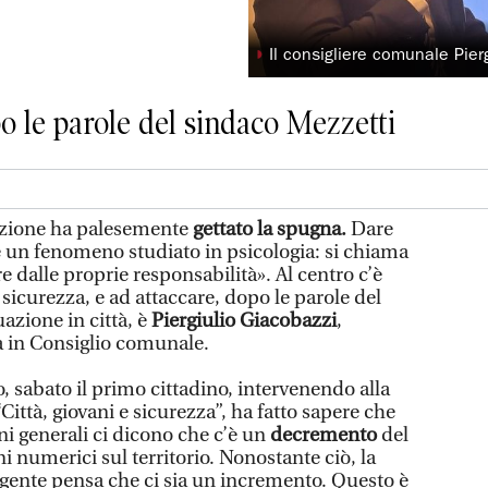
◗
Il consigliere comunale Pier
o le parole del sindaco Mezzetti
ione ha palesemente
gettato la spugna.
Dare
 è un fenomeno studiato in psicologia: si chiama
e dalle proprie responsabilità». Al centro c’è
 sicurezza, e ad attaccare, dopo le parole del
uazione in città, è
Piergiulio Giacobazzi
,
a in Consiglio comunale.
 sabato il primo cittadino, intervenendo alla
Città, giovani e sicurezza”, ha fatto sapere che
ioni generali ci dicono che c’è un
decremento
del
i numerici sul territorio. Nonostante ciò, la
 gente pensa che ci sia un incremento. Questo è