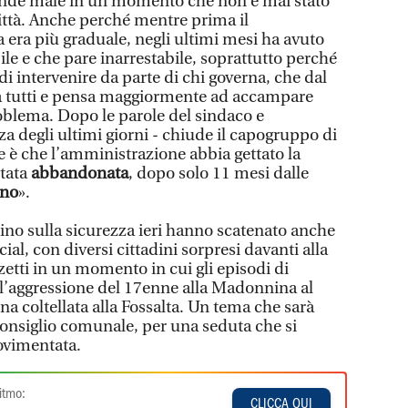
rande male in un momento che non è mai stato
 città. Anche perché mentre prima il
ra più graduale, negli ultimi mesi ha avuto
le e che pare inarrestabile, soprattutto perché
di intervenire da parte di chi governa, che dal
 a tutti e pensa maggiormente ad accampare
roblema. Dopo le parole del sindaco e
zza degli ultimi giorni - chiude il capogruppo di
ne è che l’amministrazione abbia gettato la
stata
abbandonata
, dopo solo 11 mesi dalle
ino
».
dino sulla sicurezza ieri hanno scatenato anche
al, con diversi cittadini sorpresi davanti alla
etti in un momento in cui gli episodi di
all’aggressione del 17enne alla Madonnina al
na coltellata alla Fossalta. Un tema che sarà
Consiglio comunale, per una seduta che si
ovimentata.
itmo:
CLICCA QUI