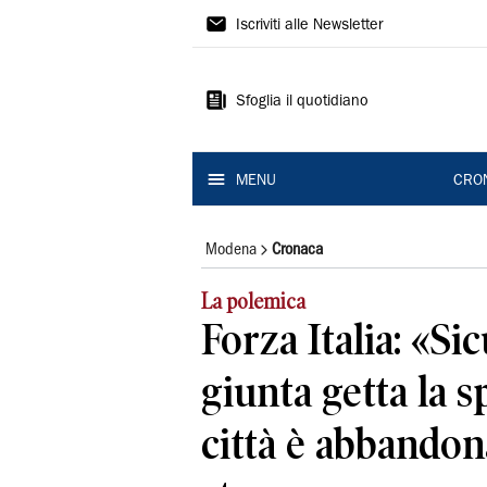
Gazzetta
Iscriviti alle Newsletter
di
Modena
Sfoglia il quotidiano
MENU
CRO
Modena
Cronaca
La polemica
Forza Italia: «Sic
giunta getta la s
città è abbandon