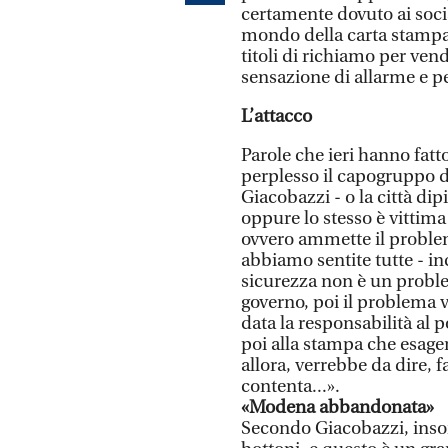
certamente dovuto ai soci
mondo della carta stampat
titoli di richiamo per ve
sensazione di allarme e pe
L’attacco
Parole che ieri hanno fatt
perplesso il capogruppo di 
Giacobazzi - o la città d
oppure lo stesso è vittim
ovvero ammette il probl
abbiamo sentite tutte - in
sicurezza non è un proble
governo, poi il problema 
data la responsabilità al
poi alla stampa che esager
allora, verrebbe da dire, f
contenta...».
«Modena abbandonata»
Secondo Giacobazzi, inso