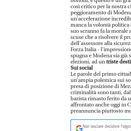
bottoni, e questo è un g
così critico per la nostra
peggioramento di Modena e
un’accelerazione incredibi
manca la volontà politica 
suo scranno fa la morale
scuse che a risolvere il p
dell’assessore alla sicure
Forza Italia - l’impressio
spugna e Modena sia già 
elezioni, ad un
triste dest
Sui social
Le parole del primo citta
un’ampia polemica sui soci
presa di posizione di Mezz
criminalità sono tanti, d
barista rimasto ferito da u
affrontato anche oggi in 
preannuncia piuttosto m
Non lasciare decidere l'algor