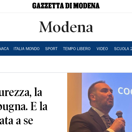
Modena
NACA
ITALIA MONDO
SPORT
TEMPO LIBERO
VIDEO
SCUOLA 
urezza, la
pugna. E la
ata a se