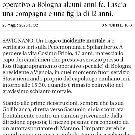
operativo a Bologna alcuni anni fa. Lascia
una compagna e una figlia di 12 anni.
20 maggio 2025 17:32
3 MINUTI DI LETTURA
SAVIGNANO. Un tragico
incidente mortale
si è
verificato ieri sulla Pedemontana a Spilamberto. A
perdere la vita Cosimo Friolo, 47 anni, maresciallo
capo dei carabinieri che prestava servizio presso il
Ros (Raggruppamento operativo speciale) di Bologna
e residente a Vignola, in quel momento fuori servizio.
Stava rientrando proprio dal capoluogo emiliano ieri,
intorno alle 15.30, quando è rimasto coinvolto nel
gravissimo schianto mortale.
Stando alle prime ricostruzioni, sembra che la sua
Golf bianca, diretta verso Sassuolo, si sia scontrata
frontalmente contro un camion proveniente dalla
direzione opposta; il mezzo pesante era condotto da
un autotrasportatore di Marano. L’impatto avrebbe
quindi generato una carambola, tanto da scagliare la