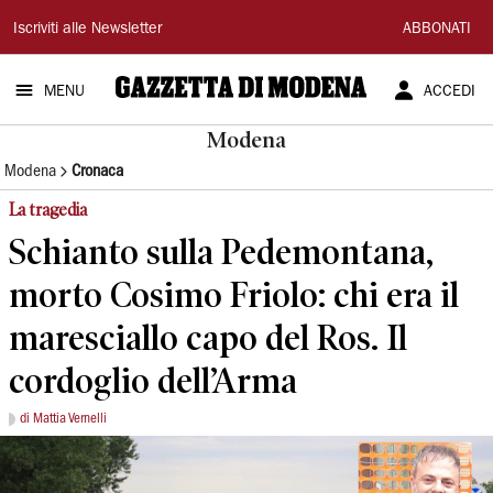
Gazzetta
Iscriviti alle Newsletter
ABBONATI
di
MENU
ACCEDI
Modena
Modena
Modena
Cronaca
La tragedia
Schianto sulla Pedemontana,
morto Cosimo Friolo: chi era il
maresciallo capo del Ros. Il
cordoglio dell’Arma
di Mattia Vernelli