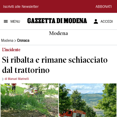
Gazzetta
Iscriviti alle Newsletter
ABBONATI
di
MENU
ACCEDI
Modena
Modena
Modena
Cronaca
L’incidente
Si ribalta e rimane schiacciato
dal trattorino
di Manuel Marinelli