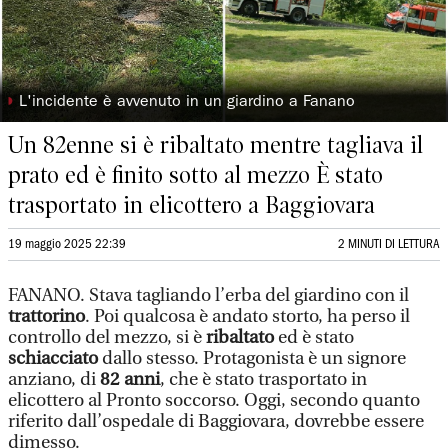
◗
L'incidente è avvenuto in un giardino a Fanano
Un 82enne si è ribaltato mentre tagliava il
prato ed è finito sotto al mezzo È stato
trasportato in elicottero a Baggiovara
19 maggio 2025 22:39
2 MINUTI DI LETTURA
FANANO. Stava tagliando l’erba del giardino con il
trattorino
. Poi qualcosa è andato storto, ha perso il
controllo del mezzo, si è
ribaltato
ed è stato
schiacciato
dallo stesso. Protagonista è un signore
anziano, di
82 anni
, che è stato trasportato in
elicottero al Pronto soccorso. Oggi, secondo quanto
riferito dall’ospedale di Baggiovara, dovrebbe essere
dimesso.