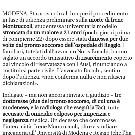
MODENA. Sta arrivando al dunque il procedimento
in fase di udienza preliminare sulla
morte di Irene
Montruccoli
, studentessa universitaria modello
stroncata da un malore a 21 anni
(pochi giorni prima
di compierne 22) dopo essere stata
dimessa per due
volte dal pronto soccorso dell’ospedale di Reggio
. I
familiari, tutelati dall’avvocato Noris Bucchi, hanno
siglato un accordo transattivo di
risarcimento
coperto
dal vincolo di riservatezza con l’Ausl, rinunciando a
costituirsi parte civile. L’avvocato Bucchi, sentito
dopo l’udienza, «non conferma nulla e non rilascia
dichiarazioni».
Indagate – ma non ancora rinviate a giudizio –
tre
dottoresse (due del pronto soccorso, di cui una è
modenese, e la radiologa che eseguì la Tac)
, tutte
accusate di omicidio colposo per imperizia e
negligenza
medica. Un decesso che commosse
l’intera città: Irene Montruccoli, oltre a studiare
ingegneria all’Università di Modena e Reggio (che l’ha