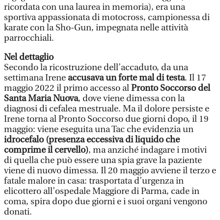
ricordata con una laurea in memoria), era una
sportiva appassionata di motocross, campionessa di
karate con la Sho-Gun, impegnata nelle attività
parrocchiali.
Nel dettaglio
Secondo la ricostruzione dell’accaduto, da una
settimana Irene
accusava un forte mal di testa
. Il 17
maggio 2022 il primo accesso al
Pronto Soccorso del
Santa Maria Nuova
, dove viene dimessa con la
diagnosi di cefalea mestruale. Ma il dolore persiste e
Irene torna al Pronto Soccorso due giorni dopo, il 19
maggio: viene eseguita una Tac che evidenzia un
idrocefalo (presenza eccessiva di liquido che
comprime il cervello)
, ma anziché indagare i motivi
di quella che può essere una spia grave la paziente
viene di nuovo dimessa. Il 20 maggio avviene il terzo e
fatale malore in casa: trasportata d’urgenza in
elicottero all’ospedale Maggiore di Parma, cade in
coma, spira dopo due giorni e i suoi organi vengono
donati.