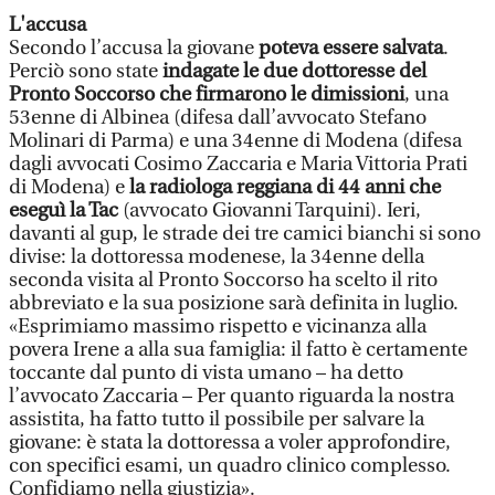
L'accusa
Secondo l’accusa la giovane
poteva essere salvata
.
Perciò sono state
indagate le due dottoresse del
Pronto Soccorso che firmarono le dimissioni
, una
53enne di Albinea (difesa dall’avvocato Stefano
Molinari di Parma) e una 34enne di Modena (difesa
dagli avvocati Cosimo Zaccaria e Maria Vittoria Prati
di Modena) e
la radiologa reggiana di 44 anni che
eseguì la Tac
(avvocato Giovanni Tarquini). Ieri,
davanti al gup, le strade dei tre camici bianchi si sono
divise: la dottoressa modenese, la 34enne della
seconda visita al Pronto Soccorso ha scelto il rito
abbreviato e la sua posizione sarà definita in luglio.
«Esprimiamo massimo rispetto e vicinanza alla
povera Irene a alla sua famiglia: il fatto è certamente
toccante dal punto di vista umano – ha detto
l’avvocato Zaccaria – Per quanto riguarda la nostra
assistita, ha fatto tutto il possibile per salvare la
giovane: è stata la dottoressa a voler approfondire,
con specifici esami, un quadro clinico complesso.
Confidiamo nella giustizia».