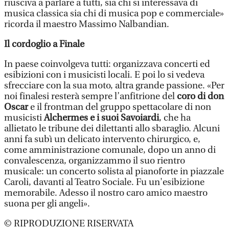
riusciva a parlare a tutti, sia chi si interessava di
musica classica sia chi di musica pop e commerciale»
ricorda il maestro Massimo Nalbandian.
Il cordoglio a Finale
In paese coinvolgeva tutti: organizzava concerti ed
esibizioni con i musicisti locali. E poi lo si vedeva
sfrecciare con la sua moto, altra grande passione. «Per
noi finalesi resterà sempre l’anfitrione del
coro di don
Oscar
e il frontman del gruppo spettacolare di non
musicisti
Alchermes e i suoi Savoiardi
, che ha
allietato le tribune dei dilettanti allo sbaraglio. Alcuni
anni fa subì un delicato intervento chirurgico, e,
come amministrazione comunale, dopo un anno di
convalescenza, organizzammo il suo rientro
musicale: un concerto solista al pianoforte in piazzale
Caroli, davanti al Teatro Sociale. Fu un'esibizione
memorabile. Adesso il nostro caro amico maestro
suona per gli angeli».
© RIPRODUZIONE RISERVATA