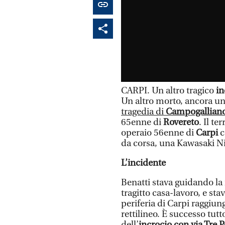
CARPI. Un altro tragico
in
Un altro morto, ancora un
tragedia di
Campogallian
65enne di
Rovereto
. Il te
operaio 56enne di
Carpi
c
da corsa, una Kawasaki N
L’incidente
Benatti stava guidando la 
tragitto casa-lavoro, e st
periferia di Carpi raggiun
rettilineo. È successo tutt
dell’
incrocio con via Tre P