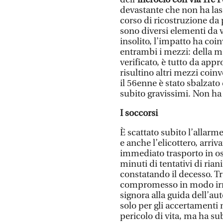
devastante che non ha las
corso di ricostruzione da 
sono diversi elementi da v
insolito, l’impatto ha coi
entrambi i mezzi: della m
verificato, è tutto da app
risultino altri mezzi coinv
il 56enne è stato sbalzat
subito gravissimi. Non ha
I soccorsi
È scattato subito l’allarm
e anche l’elicottero, arri
immediato trasporto in os
minuti di tentativi di ria
constatando il decesso. Tr
compromesso in modo irrim
signora alla guida dell’au
solo per gli accertamenti 
pericolo di vita, ma ha su