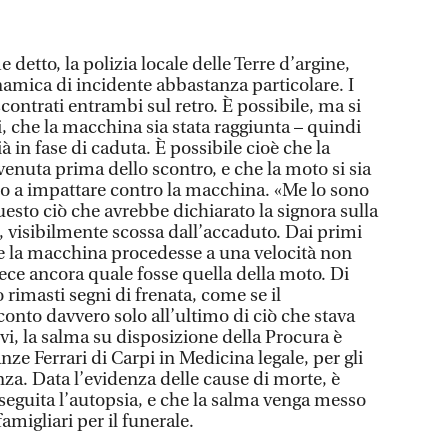
e detto, la polizia locale delle Terre d’argine,
namica di incidente abbastanza particolare. I
scontrati entrambi sul retro. È possibile, ma si
i, che la macchina sia stata raggiunta – quindi
 in fase di caduta. È possibile cioè che la
vvenuta prima dello scontro, e che la moto si sia
do a impattare contro la macchina. «Me lo sono
uesto ciò che avrebbe dichiarato la signora sulla
i, visibilmente scossa dall’accaduto. Dai primi
che la macchina procedesse a una velocità non
vece ancora quale fosse quella della moto. Di
 rimasti segni di frenata, come se il
 conto davvero solo all’ultimo di ciò che stava
evi, la salma su disposizione della Procura è
nze Ferrari di Carpi in Medicina legale, per gli
a. Data l’evidenza delle cause di morte, è
seguita l’autopsia, e che la salma venga messo
amigliari per il funerale.