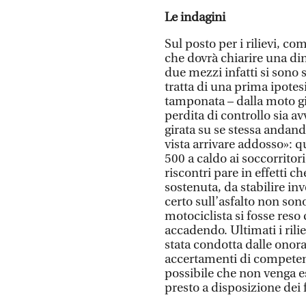
Le indagini
Sul posto per i rilievi, com
che dovrà chiarire una di
due mezzi infatti si sono 
tratta di una prima ipotes
tamponata – dalla moto già
perdita di controllo sia a
girata su se stessa andan
vista arrivare addosso»: q
500 a caldo ai soccorritor
riscontri pare in effetti 
sostenuta, da stabilire in
certo sull’asfalto non sono
motociclista si fosse reso
accadendo. Ultimati i rili
stata condotta dalle onora
accertamenti di competenz
possibile che non venga e
presto a disposizione dei f