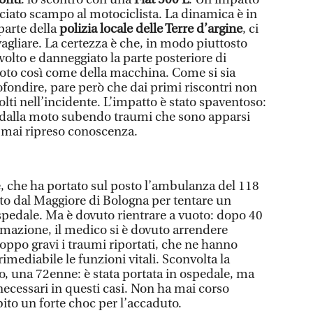
ciato scampo al motociclista. La dinamica è in
parte della
polizia locale delle Terre d’argine
, ci
agliare. La certezza è che, in modo piuttosto
nvolto e danneggiato la parte posteriore di
oto così come della macchina. Come si sia
rofondire, pare però che dai primi riscontri non
olti nell’incidente. L’impatto è stato spaventoso:
o dalla moto subendo traumi che sono apparsi
 mai ripreso conoscenza.
e, che ha portato sul posto l’ambulanza del 118
vato dal Maggiore di Bologna per tentare un
pedale. Ma è dovuto rientrare a vuoto: dopo 40
nimazione, il medico si è dovuto arrendere
oppo gravi i traumi riportati, che ne hanno
ediabile le funzioni vitali. Sconvolta la
to, una 72enne: è stata portata in ospedale, ma
necessari in questi casi. Non ha mai corso
bito un forte choc per l’accaduto.