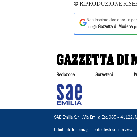
© RIPRODUZIONE RISE
Non lasciare decidere l'algor
scegli
Gazzetta di Modena
pe
Redazione
Scriveteci
P
SAE Emilia S.r.l., Via Emilia Est, 985 – 411
I diritti delle immagini e dei testi sono riserva