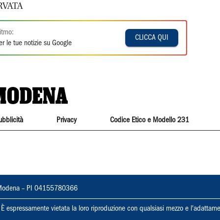
RVATA
itmo:
CLICCA QUI
r le tue notizie su Google
ubblicità
Privacy
Codice Etico e Modello 231
22, Modena – PI 04155780366
ti. È espressamente vietata la loro riproduzione con qualsiasi mezzo e l'adattame