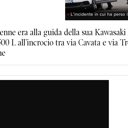
◗
L'incidente in cui ha perso 
enne era alla guida della sua Kawasaki 
00 L all’incrocio tra via Cavata e via Tre
ne