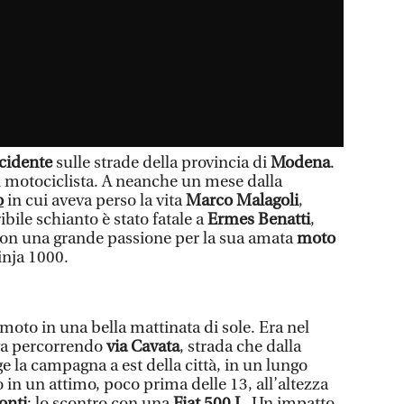
cidente
sulle strade della provincia di
Modena
.
 motociclista. A neanche un mese dalla
o
in cui aveva perso la vita
Marco Malagoli
,
rribile schianto è stato fatale a
Ermes Benatti
,
on una grande passione per la sua amata
moto
inja 1000.
moto in una bella mattinata di sole. Era nel
ava percorrendo
via Cavata
, strada che dalla
ge la campagna a est della città, in un lungo
o in un attimo, poco prima delle 13, all’altezza
onti
: lo scontro con una
Fiat 500 L
. Un impatto