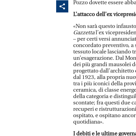
Pozzo dovette essere abbat
L’attacco dell’ex vicepres
«Non sarà questo infausto 
Gazzetta
l’ex vicepreside
– per certi versi annunciat
concordato preventivo, a s
tessuto locale lasciando t
un’esagerazione. Dal Mon
dei più grandi mausolei de
progettato dall’architetto 
dal 1923, alla propria nuo
tra i più iconici della prov
ceramica, di classe energet
della categoria e distingu
scontate; fra questi due ca
recuperi e ristrutturazion
ospitato, e ospitano ancor
quotidiana».
I debiti e le ultime gover