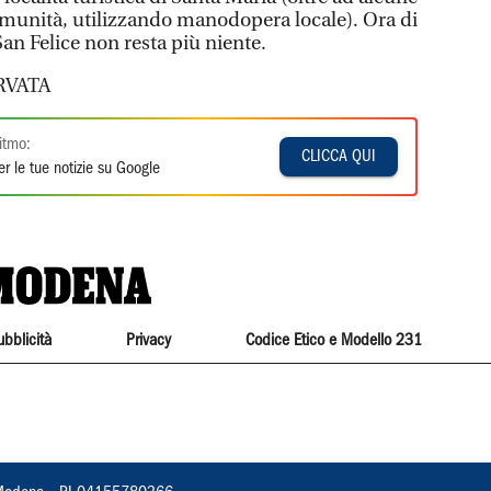
omunità, utilizzando manodopera locale). Ora di
San Felice non resta più niente.
RVATA
itmo:
CLICCA QUI
r le tue notizie su Google
ubblicità
Privacy
Codice Etico e Modello 231