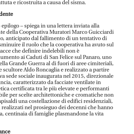
tuta e ricostruita a causa del sisma.
idente
epilogo – spiega in una lettera inviata alla
nte della Cooperativa Muratori Marco Guicciardi
o, anticipato dal fallimento di un tentativo di
minuire il ruolo che la cooperativa ha avuto sul
racce che definire indelebili non è
umento ai Caduti di San Felice sul Panaro, uno
lla Grande Guerra al di fuori di aree cimiteriali,
e scultore Aldo Roncaglia e realizzato a partire
va sede sociale inaugurata nel 2015, direzionale
incia, caratterizzato da facciate ventilate in
ica certificata tra le più elevate e performanti
ibile per scelte architettoniche e cromatiche non
pisaldi una costellazione di edifici residenziali,
i realizzati nel prosieguo dei decenni che hanno
a, centinaia di famiglie plasmandone la vita
nance