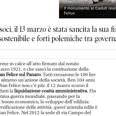
◗
Il monumento ai Caduti real
Felice
oci, il 13 marzo è stata sancita la sua f
sostenibile e forti polemiche tra govern
me in calce all’atto firmato dal notaio
arzo 1921, e che sancì la costituzione della
an Felice sul Panaro
. Tutti versarono le 100 lire
e almeno un’azione della società. Ben 104 anni
an Felice non c’è più: il 12 marzo scorso il
fatti la
liquidazione coatta amministrativa
. Fin
 Prima guerra mondiale, passando per la
l boom economico, lo sviluppo dell’edilizia
ersificazione delle attività, quest’azienda edile è
 San Felice. Nel 2012 la sede di via Campo del