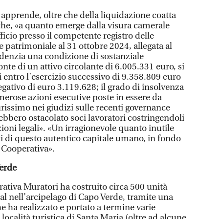
i apprende, oltre che della liquidazione coatta
che, «a quanto emerge dalla visura camerale
fficio presso il competente registro delle
e patrimoniale al 31 ottobre 2024, allegata al
videnzia una condizione di sostanziale
onte di un attivo circolante di 6.005.331 euro, si
li entro l’esercizio successivo di 9.358.809 euro
gativo di euro 3.119.628; il grado di insolvenza
numerose azioni esecutive poste in essere da
urissimo nei giudizi sulle recenti governance
ebbero ostacolato soci lavoratori costringendoli
zioni legali». «Un irragionevole quanto inutile
 di questo autentico capitale umano, in fondo
la Cooperativa».
Verde
ativa Muratori ha costruito circa 500 unità
Sal nell’arcipelago di Capo Verde, tramite una
he ha realizzato e portato a termine varie
località turistica di Santa Maria (oltre ad alcune