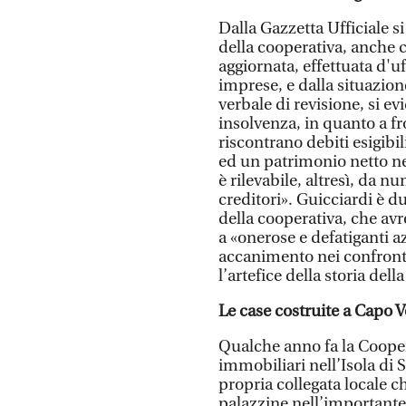
Dalla Gazzetta Ufficiale s
della cooperativa, anche 
aggiornata, effettuata d'u
imprese, e dalla situazion
verbale di revisione, si e
insolvenza, in quanto a fr
riscontrano debiti esigibi
ed un patrimonio netto ne
è rilevabile, altresì, da 
creditori». Guicciardi è d
della cooperativa, che avr
a «onerose e defatiganti a
accanimento nei confronti
l’artefice della storia del
Le case costruite a Capo 
Qualche anno fa la Cooper
immobiliari nell’Isola di 
propria collegata locale c
palazzine nell’importante 