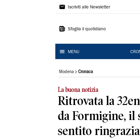
Gazzetta
Iscriviti alle Newsletter
di
Modena
Sfoglia il quotidiano
MENU
CRO
Modena
Cronaca
La buona notizia
Ritrovata la 32
da Formigine, il
sentito ringrazi