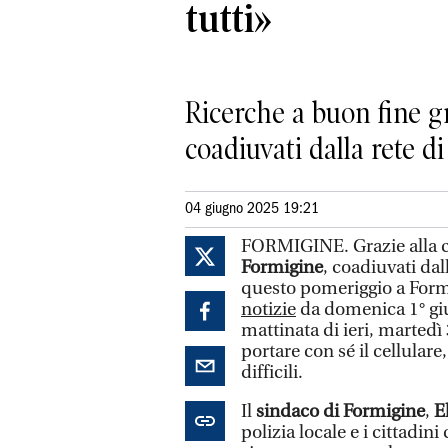
tutti»
Ricerche a buon fine gra
coadiuvati dalla rete di
04 giugno 2025 19:21
FORMIGINE. Grazie alla c
Formigine
, coadiuvati dal
questo pomeriggio a For
notizie
da domenica 1° giu
mattinata di ieri, martedì
portare con sé il cellulare
difficili.
Il
sindaco di Formigine
,
E
polizia locale e i cittadin