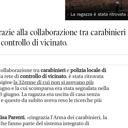
◗
La ragazza è stata ritrovata
zie alla collaborazione tra carabinieri e
 controllo di vicinato.
ollaborazione tra
carabinieri
e
polizia locale di
la rete di
controllo di vicinato
, è stata ritrovata
migine
la 32enne di cui non si avevano più
gno e la cui scomparsa era stata segnalata nella
 3 giugno. La ragazza era uscita di casa senza
, e questo da subito aveva reso le ricerche più
lisa Parenti
, «ringrazia l'Arma dei carabinieri, la
i che fanno parte del sistema integrato di