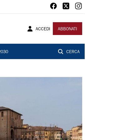
ACCEDI
ABBONATI
2030
CERCA