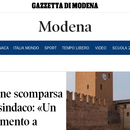
Modena
NACA
ITALIA MONDO
SPORT
TEMPO LIBERO
VIDEO
SCUOLA 
enne scomparsa
 sindaco: «Un
amento a