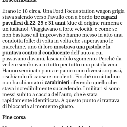
La scorribanda
Erano le 18 circa. Una Ford Focus station wagon grigia
stava salendo verso Pavullo con a bordo
tre ragazzi
pavullesi di 22, 25 e 31 anni
(due di origine rumena e
un italiano). Viaggiavano a forte velocità, e come se
non bastasse all’improvviso hanno messo in atto una
condotta folle: di volta in volta che superavano le
macchine, uno di loro
mostrava una pistola e la
puntava contro il conducente
dell’auto a cui
passavano davanti, lasciandolo sgomento. Perché da
vedere sembrava in tutto per tutto una pistola vera.
Hanno seminato paura e panico con diversi sorpassi,
rischiando di causare incidenti. Finché un cittadino
non ha chiamato i
carabinieri
riferendo quello che
stava incredibilmente succedendo. I militari si sono
messi subito a caccia dell’auto, che è stata
rapidamente identificata. A questo punto si trattava
di bloccarla al momento giusto.
Fine corsa