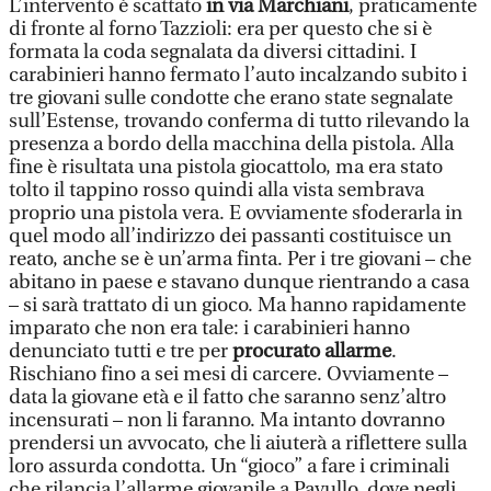
L’intervento è scattato
in via Marchiani
, praticamente
di fronte al forno Tazzioli: era per questo che si è
formata la coda segnalata da diversi cittadini. I
carabinieri hanno fermato l’auto incalzando subito i
tre giovani sulle condotte che erano state segnalate
sull’Estense, trovando conferma di tutto rilevando la
presenza a bordo della macchina della pistola. Alla
fine è risultata una pistola giocattolo, ma era stato
tolto il tappino rosso quindi alla vista sembrava
proprio una pistola vera. E ovviamente sfoderarla in
quel modo all’indirizzo dei passanti costituisce un
reato, anche se è un’arma finta. Per i tre giovani – che
abitano in paese e stavano dunque rientrando a casa
– si sarà trattato di un gioco. Ma hanno rapidamente
imparato che non era tale: i carabinieri hanno
denunciato tutti e tre per
procurato allarme
.
Rischiano fino a sei mesi di carcere. Ovviamente –
data la giovane età e il fatto che saranno senz’altro
incensurati – non li faranno. Ma intanto dovranno
prendersi un avvocato, che li aiuterà a riflettere sulla
loro assurda condotta. Un “gioco” a fare i criminali
che rilancia l’allarme giovanile a Pavullo, dove negli