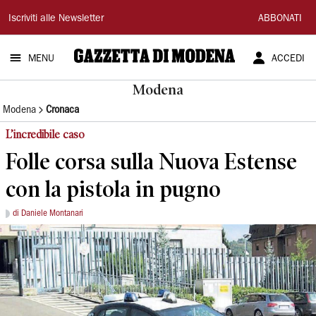
Gazzetta
Iscriviti alle Newsletter
ABBONATI
di
MENU
ACCEDI
Modena
Modena
Modena
Cronaca
L’incredibile caso
Folle corsa sulla Nuova Estense
con la pistola in pugno
di Daniele Montanari