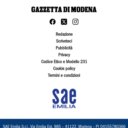
Redazione
Scriveteci
Pubblicità
Privacy
Codice Etico e Modello 231
Cookie policy
Termini e condizioni
SAE Emilia S.r.l., Via Emilia Est, 985 – 41122, Modena – PI 04155780366