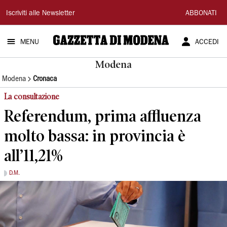
Gazzetta
Iscriviti alle Newsletter
ABBONATI
di
MENU
ACCEDI
Modena
Modena
Modena
Cronaca
La consultazione
Referendum, prima affluenza
molto bassa: in provincia è
all’11,21%
D.M.