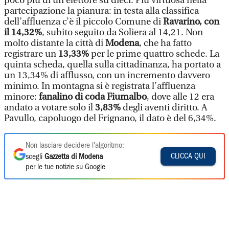
poco più di un elettore su dieci. Più virtuosa nella
partecipazione la pianura: in testa alla classifica
dell’affluenza c’è il piccolo Comune di
Ravarino, con
il 14,32%
, subito seguito da Soliera al 14,21. Non
molto distante la città di
Modena
, che ha fatto
registrare un
13,33%
per le prime quattro schede. La
quinta scheda, quella sulla cittadinanza, ha portato a
un 13,34% di afflusso, con un incremento davvero
minimo. In montagna si è registrata l’affluenza
minore:
fanalino di coda Fiumalbo
, dove alle 12 era
andato a votare solo il
3,83%
degli aventi diritto. A
Pavullo, capoluogo del Frignano, il dato è del 6,34%.
Non lasciare decidere l'algoritmo:
CLICCA QUI
scegli
Gazzetta di Modena
per le tue notizie su Google