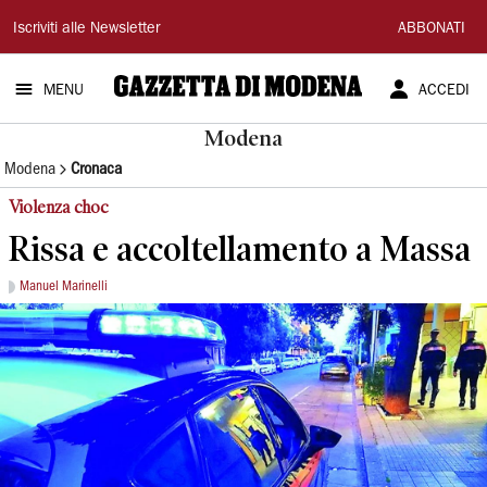
Gazzetta
Iscriviti alle Newsletter
ABBONATI
di
MENU
ACCEDI
Modena
Modena
Modena
Cronaca
Violenza choc
Rissa e accoltellamento a Massa
Manuel Marinelli