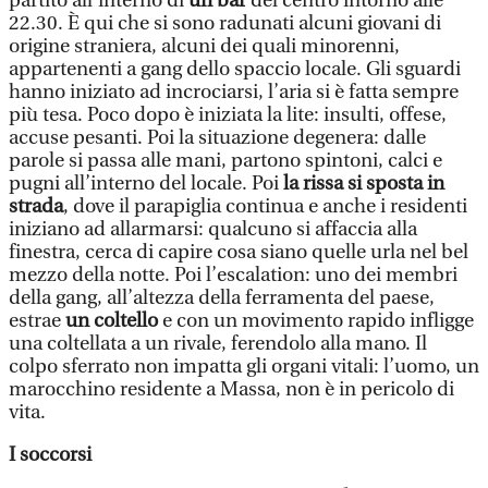
partito all’interno di
un bar
del centro intorno alle
22.30. È qui che si sono radunati alcuni giovani di
origine straniera, alcuni dei quali minorenni,
appartenenti a gang dello spaccio locale. Gli sguardi
hanno iniziato ad incrociarsi, l’aria si è fatta sempre
più tesa. Poco dopo è iniziata la lite: insulti, offese,
accuse pesanti. Poi la situazione degenera: dalle
parole si passa alle mani, partono spintoni, calci e
pugni all’interno del locale. Poi
la rissa si sposta in
strada
, dove il parapiglia continua e anche i residenti
iniziano ad allarmarsi: qualcuno si affaccia alla
finestra, cerca di capire cosa siano quelle urla nel bel
mezzo della notte. Poi l’escalation: uno dei membri
della gang, all’altezza della ferramenta del paese,
estrae
un coltello
e con un movimento rapido infligge
una coltellata a un rivale, ferendolo alla mano. Il
colpo sferrato non impatta gli organi vitali: l’uomo, un
marocchino residente a Massa, non è in pericolo di
vita.
I soccorsi