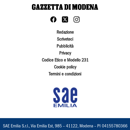
Redazione
Scriveteci
Pubblicità
Privacy
Codice Etico e Modello 231
Cookie policy
Termini e condizioni
SAE Emilia S.r.l., Via Emilia Est, 985 – 41122, Modena – PI 04155780366