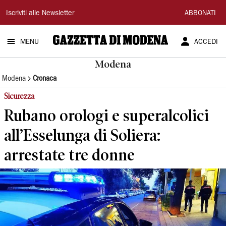
Gazzetta
Iscriviti alle Newsletter
ABBONATI
di
MENU
ACCEDI
Modena
Modena
Modena
Cronaca
Sicurezza
Rubano orologi e superalcolici
all’Esselunga di Soliera:
arrestate tre donne