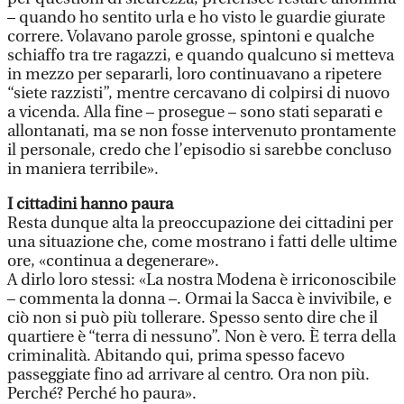
– quando ho sentito urla e ho visto le guardie giurate
correre. Volavano parole grosse, spintoni e qualche
schiaffo tra tre ragazzi, e quando qualcuno si metteva
in mezzo per separarli, loro continuavano a ripetere
“siete razzisti”, mentre cercavano di colpirsi di nuovo
a vicenda. Alla fine – prosegue – sono stati separati e
allontanati, ma se non fosse intervenuto prontamente
il personale, credo che l’episodio si sarebbe concluso
in maniera terribile».
I cittadini hanno paura
Resta dunque alta la preoccupazione dei cittadini per
una situazione che, come mostrano i fatti delle ultime
ore, «continua a degenerare».
A dirlo loro stessi: «La nostra Modena è irriconoscibile
– commenta la donna –. Ormai la Sacca è invivibile, e
ciò non si può più tollerare. Spesso sento dire che il
quartiere è “terra di nessuno”. Non è vero. È terra della
criminalità. Abitando qui, prima spesso facevo
passeggiate fino ad arrivare al centro. Ora non più.
Perché? Perché ho paura».