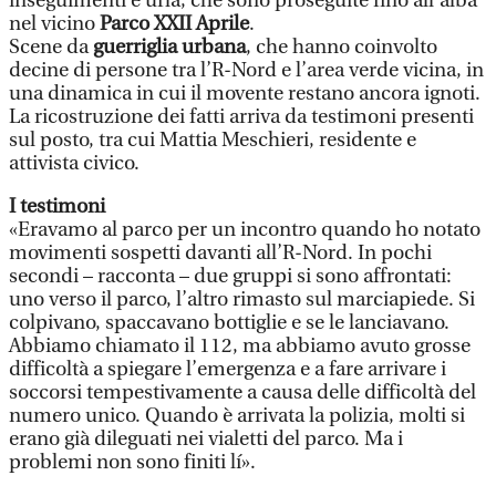
inseguimenti e urla, che sono proseguite fino all’alba
nel vicino
Parco XXII Aprile
.
Scene da
guerriglia urbana
, che hanno coinvolto
decine di persone tra l’R-Nord e l’area verde vicina, in
una dinamica in cui il movente restano ancora ignoti.
La ricostruzione dei fatti arriva da testimoni presenti
sul posto, tra cui Mattia Meschieri, residente e
attivista civico.
I testimoni
«Eravamo al parco per un incontro quando ho notato
movimenti sospetti davanti all’R-Nord. In pochi
secondi – racconta – due gruppi si sono affrontati:
uno verso il parco, l’altro rimasto sul marciapiede. Si
colpivano, spaccavano bottiglie e se le lanciavano.
Abbiamo chiamato il 112, ma abbiamo avuto grosse
difficoltà a spiegare l’emergenza e a fare arrivare i
soccorsi tempestivamente a causa delle difficoltà del
numero unico. Quando è arrivata la polizia, molti si
erano già dileguati nei vialetti del parco. Ma i
problemi non sono finiti lí».