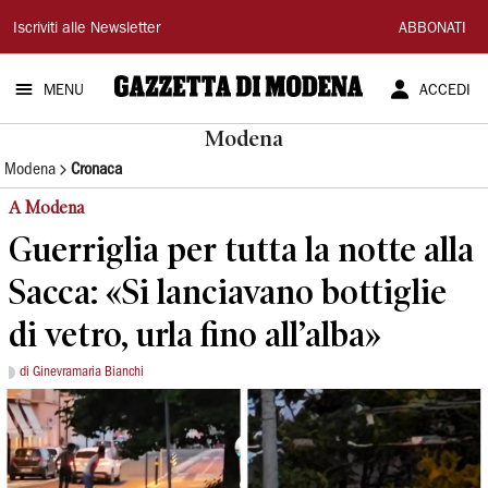
Gazzetta
Iscriviti alle Newsletter
ABBONATI
di
MENU
ACCEDI
Modena
Modena
Modena
Cronaca
A Modena
Guerriglia per tutta la notte alla
Sacca: «Si lanciavano bottiglie
di vetro, urla fino all’alba»
di Ginevramaria Bianchi