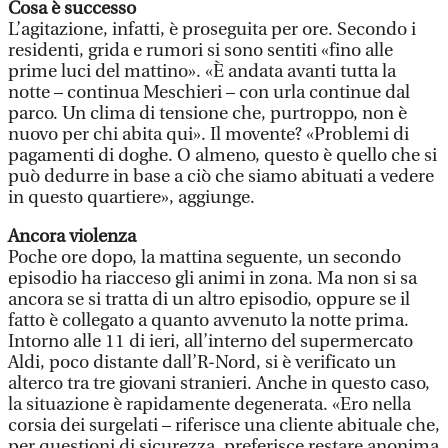
Cosa è successo
L’agitazione, infatti, è proseguita per ore. Secondo i
residenti, grida e rumori si sono sentiti «fino alle
prime luci del mattino». «È andata avanti tutta la
notte – continua Meschieri – con urla continue dal
parco. Un clima di tensione che, purtroppo, non è
nuovo per chi abita qui». Il movente? «Problemi di
pagamenti di doghe. O almeno, questo è quello che si
può dedurre in base a ciò che siamo abituati a vedere
in questo quartiere», aggiunge.
Ancora violenza
Poche ore dopo, la mattina seguente, un secondo
episodio ha riacceso gli animi in zona. Ma non si sa
ancora se si tratta di un altro episodio, oppure se il
fatto è collegato a quanto avvenuto la notte prima.
Intorno alle 11 di ieri, all’interno del supermercato
Aldi, poco distante dall’R-Nord, si è verificato un
alterco tra tre giovani stranieri. Anche in questo caso,
la situazione è rapidamente degenerata. «Ero nella
corsia dei surgelati – riferisce una cliente abituale che,
per questioni di sicurezza, preferisce restare anonima