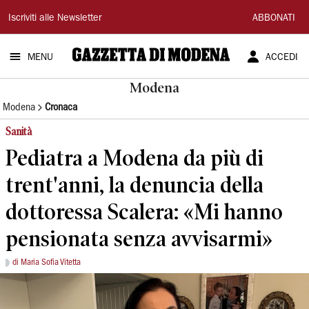
Gazzetta
Iscriviti alle Newsletter
ABBONATI
di
MENU
ACCEDI
Modena
Modena
Modena
Cronaca
Sanità
Pediatra a Modena da più di
trent'anni, la denuncia della
dottoressa Scalera: «Mi hanno
pensionata senza avvisarmi»
di Maria Sofia Vitetta