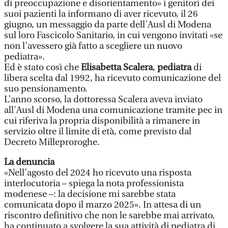
di preoccupazione e disorientamento» i genitori dei
suoi pazienti la informano di aver ricevuto, il 26
giugno, un messaggio da parte dell’Ausl di Modena
sul loro Fascicolo Sanitario, in cui vengono invitati «se
non l’avessero già fatto a scegliere un nuovo
pediatra».
Ed è stato così che
Elisabetta Scalera
,
pediatra
di
libera scelta dal 1992, ha ricevuto comunicazione del
suo pensionamento.
L’anno scorso, la dottoressa Scalera aveva inviato
all'Ausl di Modena una comunicazione tramite pec in
cui riferiva la propria disponibilità a rimanere in
servizio oltre il limite di età, come previsto dal
Decreto Milleproroghe.
La denuncia
«Nell’agosto del 2024 ho ricevuto una risposta
interlocutoria – spiega la nota professionista
modenese –: la decisione mi sarebbe stata
comunicata dopo il marzo 2025». In attesa di un
riscontro definitivo che non le sarebbe mai arrivato,
ha continuato a svolgere la sua attività di pediatra di