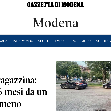
Modena
NACA
ITALIA MONDO
SPORT
TEMPO LIBERO
VIDEO
SCUOLA 
ragazzina:
6 mesi da un
mmeno