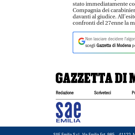
stato immediatamente coll
Compagnia dei carabinieri
davanti al giudice. All’esi
confronti del 27enne la mi
Non lasciare decidere l'algor
scegli
Gazzetta di Modena
pe
Redazione
Scriveteci
P
SAE Emilia S.r.l., Via Emilia Est, 985 – 411