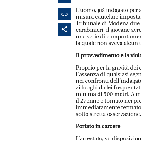
L’uomo, già indagato per a
misura cautelare imposta d
Tribunale di Modena due 
carabinieri, il giovane av
una serie di comportament
la quale non aveva alcun 
Il provvedimento e la vio
Proprio per la gravità dei
l’assenza di qualsiasi seg
nei confronti dell’indagato
ai luoghi da lei frequenta
minima di 500 metri. A me
il 27enne è tornato nei p
immediatamente fermato d
sotto stretta osservazione
Portato in carcere
L’arrestato, su disposizi