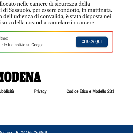
ocato nelle camere di sicurezza della
 di Sassuolo, per essere condotto, in mattinata,
to dell’udienza di convalida, è stata disposta nei
sura della custodia cautelare in carcere.
itmo:
CLICCA QUI
r le tue notizie su Google
ubblicità
Privacy
Codice Etico e Modello 231
22, Modena – PI 04155780366