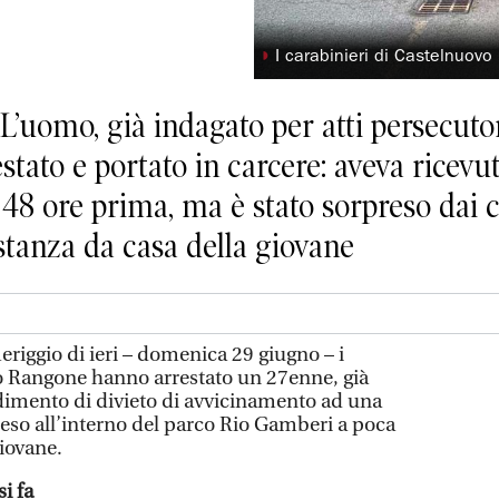
◗
I carabinieri di Castelnuov
’uomo, già indagato per atti persecutor
stato e portato in carcere: aveva ricevut
8 ore prima, ma è stato sorpreso dai c
tanza da casa della giovane
gio di ieri – domenica 29 giugno – i
o Rangone hanno arrestato un 27enne, già
dimento di divieto di avvicinamento ad una
so all’interno del parco Rio Gamberi a poca
giovane.
i fa