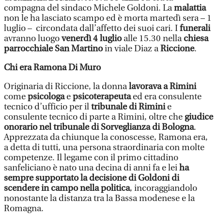
compagna del sindaco Michele Goldoni. La
malattia
non le ha lasciato scampo ed è morta martedì sera – 1
luglio – circondata dall’affetto dei suoi cari. I
funerali
avranno luogo
venerdì 4 luglio
alle 15.30 nella
chiesa
parrocchiale San Martino
in viale Diaz a
Riccione
.
Chi era Ramona Di Muro
Originaria di Riccione, la donna
lavorava a Rimini
come
psicologa
e
psicoterapeuta
ed era consulente
tecnico d’ufficio per il
tribunale di Rimini
e
consulente tecnico di parte a Rimini, oltre che
giudice
onorario nel tribunale di Sorveglianza di Bologna
.
Apprezzata da chiunque la conoscesse, Ramona era,
a detta di tutti, una persona straordinaria con molte
competenze. Il legame con il primo cittadino
sanfeliciano è nato una decina di anni fa e lei
ha
sempre supportato la decisione di Goldoni di
scendere in campo nella politica
, incoraggiandolo
nonostante la distanza tra la Bassa modenese e la
Romagna.