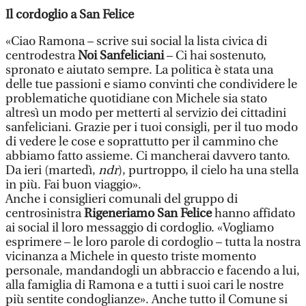
Il cordoglio a San Felice
«Ciao Ramona – scrive sui social la lista civica di
centrodestra
Noi Sanfeliciani
– Ci hai sostenuto,
spronato e aiutato sempre. La politica è stata una
delle tue passioni e siamo convinti che condividere le
problematiche quotidiane con Michele sia stato
altresì un modo per metterti al servizio dei cittadini
sanfeliciani. Grazie per i tuoi consigli, per il tuo modo
di vedere le cose e soprattutto per il cammino che
abbiamo fatto assieme. Ci mancherai davvero tanto.
Da ieri (martedì,
ndr
), purtroppo, il cielo ha una stella
in più. Fai buon viaggio».
Anche i consiglieri comunali del gruppo di
centrosinistra
Rigeneriamo San Felice
hanno affidato
ai social il loro messaggio di cordoglio. «Vogliamo
esprimere – le loro parole di cordoglio – tutta la nostra
vicinanza a Michele in questo triste momento
personale, mandandogli un abbraccio e facendo a lui,
alla famiglia di Ramona e a tutti i suoi cari le nostre
più sentite condoglianze». Anche tutto il Comune si